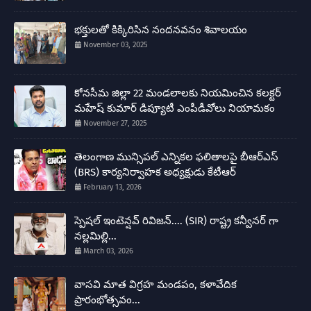
భక్తులతో కిక్కిరిసిన నందనవనం శివాలయం
November 03, 2025
కోనసీమ జిల్లా 22 మండలాలకు నియమించిన కలక్టర్
మహేష్ కుమార్ డిప్యూటీ ఎంపీడీవోలు నియామకం
November 27, 2025
తెలంగాణ మున్సిపల్ ఎన్నికల ఫలితాలపై బీఆర్ఎస్
(BRS) కార్యనిర్వాహక అధ్యక్షుడు కేటీఆర్
February 13, 2026
స్పెషల్ ఇంటెన్షవ్ రివిజన్.... (SIR) రాష్ట్ర కన్వీనర్ గా
నల్లమిల్లి...
March 03, 2026
వాసవి మాత విగ్రహ మండపం, కళావేదిక
ప్రారంభోత్సవం...