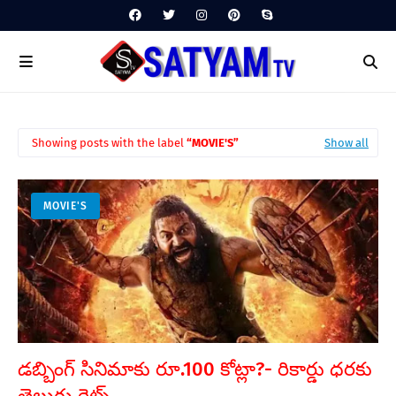
Showing posts with the label
MOVIE'S
Show all
MOVIE'S
డబ్బింగ్ సినిమాకు రూ.100 కోట్లా?- రికార్డు ధరకు
తెలుగు రైట్స్