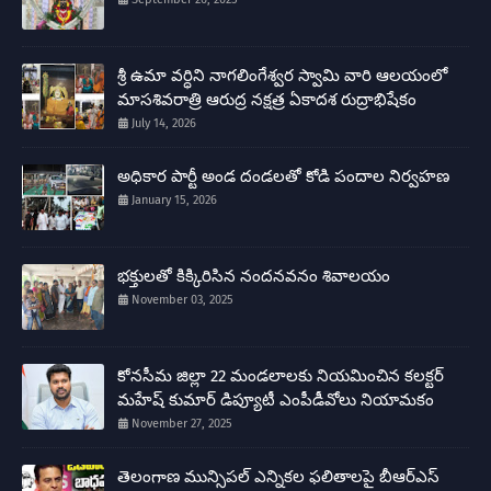
శ్రీ ఉమా వర్ధిని నాగలింగేశ్వర స్వామి వారి ఆలయంలో
మాసశివరాత్రి ఆరుద్ర నక్షత్ర ఏకాదశ రుద్రాభిషేకం
July 14, 2026
అధికార పార్టీ అండ దండలతో కోడి పందాల నిర్వహణ
January 15, 2026
భక్తులతో కిక్కిరిసిన నందనవనం శివాలయం
November 03, 2025
కోనసీమ జిల్లా 22 మండలాలకు నియమించిన కలక్టర్
మహేష్ కుమార్ డిప్యూటీ ఎంపీడీవోలు నియామకం
November 27, 2025
తెలంగాణ మున్సిపల్ ఎన్నికల ఫలితాలపై బీఆర్ఎస్