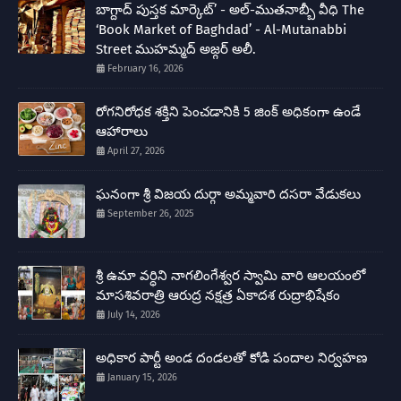
బాగ్దాద్ పుస్తక మార్కెట్’ - అల్-ముతనాబ్బీ వీధి The
‘Book Market of Baghdad’ - Al-Mutanabbi
Street ముహమ్మద్ అజ్గర్ అలీ.
February 16, 2026
రోగనిరోధక శక్తిని పెంచడానికి 5 జింక్ అధికంగా ఉండే
ఆహారాలు
April 27, 2026
ఘనంగా శ్రీ విజయ దుర్గా అమ్మవారి దసరా వేడుకలు
September 26, 2025
శ్రీ ఉమా వర్ధిని నాగలింగేశ్వర స్వామి వారి ఆలయంలో
మాసశివరాత్రి ఆరుద్ర నక్షత్ర ఏకాదశ రుద్రాభిషేకం
July 14, 2026
అధికార పార్టీ అండ దండలతో కోడి పందాల నిర్వహణ
January 15, 2026