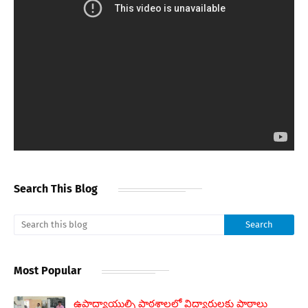
Search This Blog
Most Popular
ఉపాద్యాయుల్ని పాఠశాలలో విద్యార్థులకు పాఠాలు