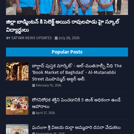
జిల్లా బాడ్మింటన్ కి సెలెక్ట్ అయిన రావులపాడు హై స్కూల్
విద్యార్ధులు
SATYAM NEWS UPDATES
July 28, 2026
Popular Posts
బాగ్దాద్ పుస్తక మార్కెట్’ - అల్-ముతనాబ్బీ వీధి The
‘Book Market of Baghdad’ - Al-Mutanabbi
Street ముహమ్మద్ అజ్గర్ అలీ.
February 16, 2026
రోగనిరోధక శక్తిని పెంచడానికి 5 జింక్ అధికంగా ఉండే
ఆహారాలు
April 27, 2026
ఘనంగా శ్రీ విజయ దుర్గా అమ్మవారి దసరా వేడుకలు
September 26, 2025