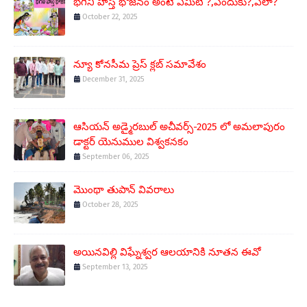
భగినీ హస్త భోజనం అంటే ఏమిటి ?,ఎందుకు?,ఎలా?
October 22, 2025
న్యూ కోనసీమ ప్రెస్ క్లబ్ సమావేశం
December 31, 2025
ఆసియన్ అడ్మైరబుల్ అచీవర్స్-2025 లో అమలాపురం
డాక్టర్ యెనుముల విశ్వకనకం
September 06, 2025
మొంథా తుపాన్ వివరాలు
October 28, 2025
అయినవిల్లి విఘ్నేశ్వర ఆలయానికి నూతన ఈవో
September 13, 2025