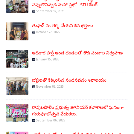
చెప్పుకొనివ్వడి మహా ప్రభో...STU శేఖర్
September 17, 2025
తుఫాన్ ను లెక్క చేయని శివ భక్తులు
October 27, 2025
అధికార పార్టీ అండ దండలతో కోడి పందాల నిర్వహణ
January 15, 2026
భక్తులతో కిక్కిరిసిన నందనవనం శివాలయం
November 03, 2025
రావులపాలెం ప్రభుత్వ జూనియర్ కళాశాలలో ఘనంగా
గురుపూజోత్సవ వేడుకలు.
September 06, 2025