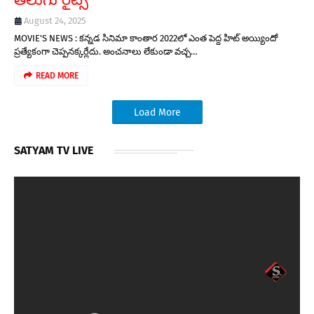
August 24, 2025
MOVIE'S NEWS : కన్నడ సినిమా కాంతార 2022లో ఎంత పెద్ద హిట్ అయ్యిందో
ప్రత్యేకంగా చెప్పనక్కర్లేదు. అంచనాలు లేకుండా వచ్చ…
READ MORE
Load More
SATYAM TV LIVE