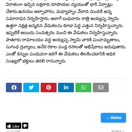
విరాళంగా ఇచ్చిన లక్షలాది రూపాయల వ్యయంతో భారీ ఏర్పాట్లు
చేశారు.ఉదయం అల్పాహారం, మధ్యాహ్నం వేలాది మందికి అన్న
సమారాధన నిర్వహిస్తారు. అలాగే బుధవారం రాత్రి అయ్యప్ప స్వామి
ఉత్తరా నక్షత్ర జన్మదిన వేడుకలను కూడా పెద్ద ఎత్తున నిర్వహిస్తున్నారు.
ఇప్పటికే అయిదు సంవత్సరం నుంచి ఈ వేడుకలు నిర్వహిస్తున్నారు.
పాతూరు రామాలయం వద్ద అయ్యప్ప స్వామి వారికి పంచామృతాలు,
సుగంధ ద్రవ్యాలు, అనేక రకాల పండ్ల రసాలతో అభిషేకాలు జరుపుతారు.
ఎంతో కన్నుల పండువగా జరిగే ఈ వేడుకలు తిలకించడానికి అధిక
సంఖ్యలో భక్తులు తరలి రానున్నారు.
← Home
Like
OLDER
NEWER