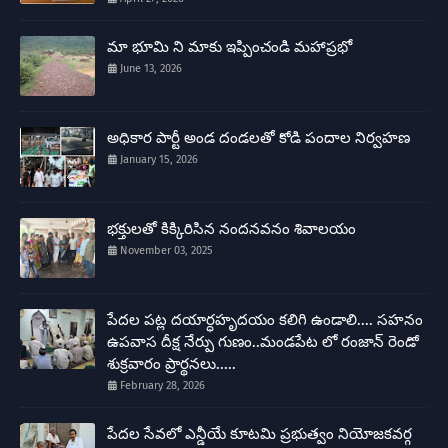
మా భూమి ని మాకు ఇప్పించండి మహాప్రభో
June 13, 2026
అధికార పార్టీ అండ దండలతో కోడి పందాల నిర్వహణ
January 15, 2026
భక్తులతో కిక్కిరిసిన నందనవనం శివాలయం
November 03, 2025
పేదల పట్ల దయార్ధహృదయం కలిగి ఉండాలి.... సహనం
ఉపవాస దీక్ష నేర్పు గుణం..మండపేట లో రంజాన్ రెండో
శుక్రవారం ప్రార్థనలు.....
February 28, 2026
పేదల సేవలో ఎన్డీయే కూటమి ప్రభుత్వం నియోజకవర్గ