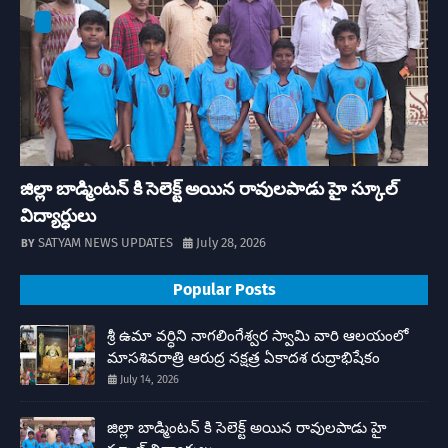
జిల్లా బాడ్మింటన్ కి సెలెక్ట్ అయిన రావులపాడు హై స్కూల్
విద్యార్ధులు
SATYAM NEWS UPDATES
July 28, 2026
Popular Posts
శ్రీ ఉమా వర్ధిని నాగలింగేశ్వర స్వామి వారి ఆలయంలో
మాసశివరాత్రి ఆరుద్ర నక్షత్ర ఏకాదశ రుద్రాభిషేకం
July 14, 2026
జిల్లా బాడ్మింటన్ కి సెలెక్ట్ అయిన రావులపాడు హై