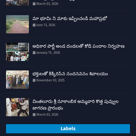
March 03, 2026
మా భూమి ని మాకు ఇప్పించండి మహాప్రభో
June 13, 2026
అధికార పార్టీ అండ దండలతో కోడి పందాల నిర్వహణ
January 15, 2026
భక్తులతో కిక్కిరిసిన నందనవనం శివాలయం
November 03, 2025
చింతలూరు శ్రీ నూకాంబిక అమ్మవారి కొత్త పువ్వుల
జాగరణ ప్రారంభం
March 03, 2026
Labels