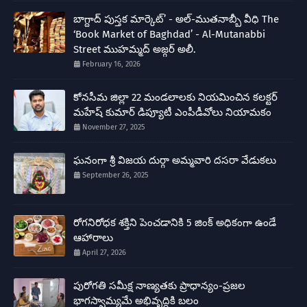
బాగ్దాద్ పుస్తక మార్కెట్’ - అల్-ముతనాబ్బీ వీధి The
‘Book Market of Baghdad’ - Al-Mutanabbi
Street ముహమ్మద్ అజ్గర్ అలీ.
February 16, 2026
కోనసీమ జిల్లా 22 మండలాలకు నియమించిన కలక్టర్
మహేష్ కుమార్ డిప్యూటీ ఎంపీడీవోలు నియామకం
November 27, 2025
ఘనంగా శ్రీ విజయ దుర్గా అమ్మవారి దసరా వేడుకలు
September 26, 2025
రోగనిరోధక శక్తిని పెంచడానికి 5 జింక్ అధికంగా ఉండే
ఆహారాలు
April 27, 2026
పురోగతి సమీక్ష నాణ్యతకు ప్రాధాన్యం-ప్రజల
భాగస్వామ్యమే అభివృద్ధికి బలం