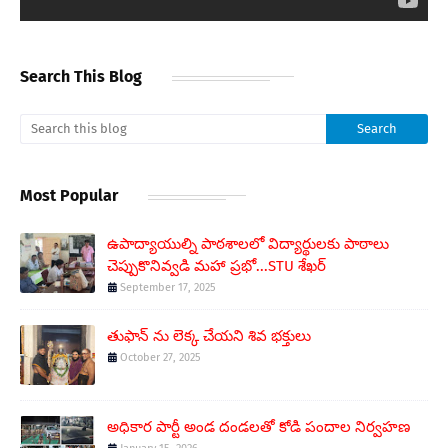
Search This Blog
Most Popular
ఉపాద్యాయుల్ని పాఠశాలలో విద్యార్థులకు పాఠాలు
చెప్పుకొనివ్వడి మహా ప్రభో...STU శేఖర్
September 17, 2025
తుఫాన్ ను లెక్క చేయని శివ భక్తులు
October 27, 2025
అధికార పార్టీ అండ దండలతో కోడి పందాల నిర్వహణ