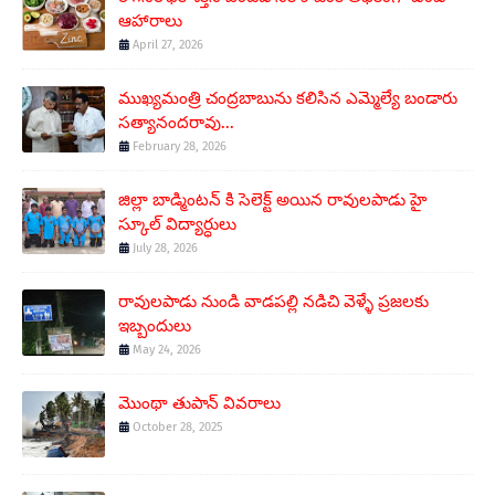
ఆహారాలు
April 27, 2026
ముఖ్యమంత్రి చంద్రబాబును కలిసిన ఎమ్మెల్యే బండారు
సత్యానందరావు...
February 28, 2026
జిల్లా బాడ్మింటన్ కి సెలెక్ట్ అయిన రావులపాడు హై
స్కూల్ విద్యార్ధులు
July 28, 2026
రావులపాడు నుండి వాడపల్లి నడిచి వెళ్ళే ప్రజలకు
ఇబ్బందులు
May 24, 2026
మొంథా తుపాన్ వివరాలు
October 28, 2025