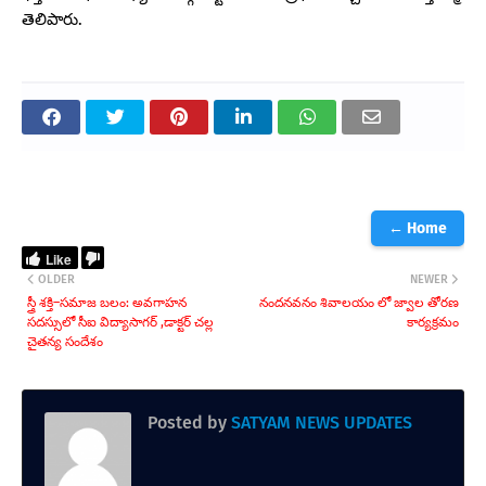
తెలిపారు.
← Home
Like
OLDER
NEWER
స్త్రీ శక్తి–సమాజ బలం: అవగాహన
నందనవనం శివాలయం లో జ్వాల తోరణ
సదస్సులో సీఐ విద్యాసాగర్ ,డాక్టర్ చల్ల
కార్యక్రమం
చైతన్య సందేశం
Posted by
SATYAM NEWS UPDATES