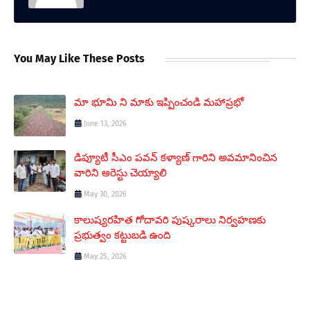
You May Like These Posts
మా భూమి ని మాకు ఇప్పించండి మహాప్రభో
June 13, 2026
డిప్యూటీ సీఎం పవన్ కళ్యాణ్ గారిని అవమానించిన
వారిని అరెస్టు చెయ్యాలి
May 30, 2026
కాలుష్యరహిత గోదావరి పుష్కరాలు నిర్వహణకు
ప్రభుత్వం కట్టుబడి ఉంది
May 25, 2026