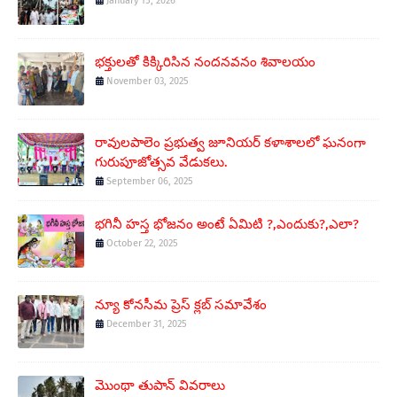
January 15, 2026
భక్తులతో కిక్కిరిసిన నందనవనం శివాలయం
November 03, 2025
రావులపాలెం ప్రభుత్వ జూనియర్ కళాశాలలో ఘనంగా
గురుపూజోత్సవ వేడుకలు.
September 06, 2025
భగినీ హస్త భోజనం అంటే ఏమిటి ?,ఎందుకు?,ఎలా?
October 22, 2025
న్యూ కోనసీమ ప్రెస్ క్లబ్ సమావేశం
December 31, 2025
మొంథా తుపాన్ వివరాలు