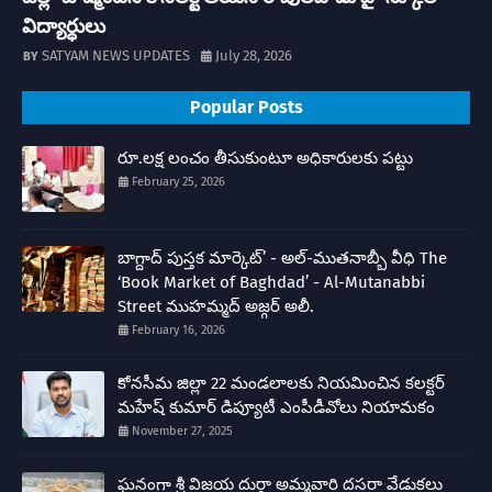
విద్యార్ధులు
SATYAM NEWS UPDATES
July 28, 2026
Popular Posts
రూ.లక్ష లంచం తీసుకుంటూ అధికారులకు పట్టు
February 25, 2026
బాగ్దాద్ పుస్తక మార్కెట్’ - అల్-ముతనాబ్బీ వీధి The
‘Book Market of Baghdad’ - Al-Mutanabbi
Street ముహమ్మద్ అజ్గర్ అలీ.
February 16, 2026
కోనసీమ జిల్లా 22 మండలాలకు నియమించిన కలక్టర్
మహేష్ కుమార్ డిప్యూటీ ఎంపీడీవోలు నియామకం
November 27, 2025
ఘనంగా శ్రీ విజయ దుర్గా అమ్మవారి దసరా వేడుకలు