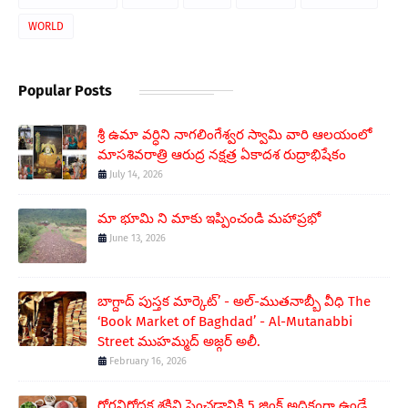
WORLD
Popular Posts
శ్రీ ఉమా వర్ధిని నాగలింగేశ్వర స్వామి వారి ఆలయంలో
మాసశివరాత్రి ఆరుద్ర నక్షత్ర ఏకాదశ రుద్రాభిషేకం
July 14, 2026
మా భూమి ని మాకు ఇప్పించండి మహాప్రభో
June 13, 2026
బాగ్దాద్ పుస్తక మార్కెట్’ - అల్-ముతనాబ్బీ వీధి The
‘Book Market of Baghdad’ - Al-Mutanabbi
Street ముహమ్మద్ అజ్గర్ అలీ.
February 16, 2026
రోగనిరోధక శక్తిని పెంచడానికి 5 జింక్ అధికంగా ఉండే