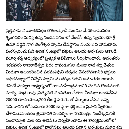
ప్రత్తిపాడు నియోజికవర్గం రౌతులపూడి మండల మేరకచామవరం
శృంగవరం మధ్య ఉన్న నందనవనం లో వేంచేసి ఉన్న స్వయంభూ శ్రీ
ఉమా వర్ధిని నాగ లింగేశ్వర స్వామి దేవస్థానం నందు 2 వ సోమవారం
పురస్కరించుకుని అధిక సంఖ్యలో భక్తులు ఆలయ అర్చకులు ఆకొండి
మూర్తి శర్మ ఆధ్వర్యంలో ప్రత్యేక అభిషేకాలు నిర్వహించారు. అనంతరం
శరభవరం రాజరాజేశ్వరి పీఠం రామడుగుల మంజునాథ శర్మ చేతుల
మీదుగా అలంకరించిన పరమశివుని దర్శనం చేసుకోవడానికి భక్తులు
అధికసంఖ్యలో విచ్చేసి స్వామి ను దర్శించుకుని అనంతరం ఆలయ
కమిటీ సభ్యుల ఆధ్వర్యంలో రాజమహేంద్రవరానికి చెందిన కొండమూరి
సూర్య చంద్ర రావు ,సత్యవతి దంపతుల చేతుల మీదుగా అందచేసిన
20000 రూపాయలు,200 లీటర్ల పెరుగు తో ఏర్పాటు చేసిన అన్న
సమరాధన లో సుమారు 3000 కు పైగా భక్త జనం ప్రసాద స్వీకరణ
చేశారు.అనంతరం త్రయోదశి సందర్భంగా సాయంత్రం నందీశ్వరునికి
పంచామృత ,ఫల రస అభిషేకం నిర్వహించారు ఈ కార్యక్రమంలో లో
భక్తులు అధిక సంఖ్యలో పాల్గొనట్టు ఆలయ ప్రధాన అర్చకులు మూర్తి శర్మ