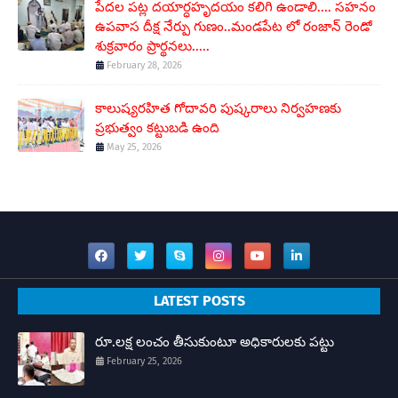
పేదల పట్ల దయార్ధహృదయం కలిగి ఉండాలి.... సహనం
ఉపవాస దీక్ష నేర్పు గుణం..మండపేట లో రంజాన్ రెండో
శుక్రవారం ప్రార్థనలు.....
February 28, 2026
కాలుష్యరహిత గోదావరి పుష్కరాలు నిర్వహణకు
ప్రభుత్వం కట్టుబడి ఉంది
May 25, 2026
LATEST POSTS
రూ.లక్ష లంచం తీసుకుంటూ అధికారులకు పట్టు
February 25, 2026