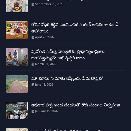
September 26, 2025
రోగనిరోధక శక్తిని పెంచడానికి 5 జింక్ అధికంగా ఉండే
ఆహారాలు
April 27, 2026
పురోగతి సమీక్ష నాణ్యతకు ప్రాధాన్యం-ప్రజల
భాగస్వామ్యమే అభివృద్ధికి బలం
March 03, 2026
మా భూమి ని మాకు ఇప్పించండి మహాప్రభో
June 13, 2026
అధికార పార్టీ అండ దండలతో కోడి పందాల నిర్వహణ
January 15, 2026