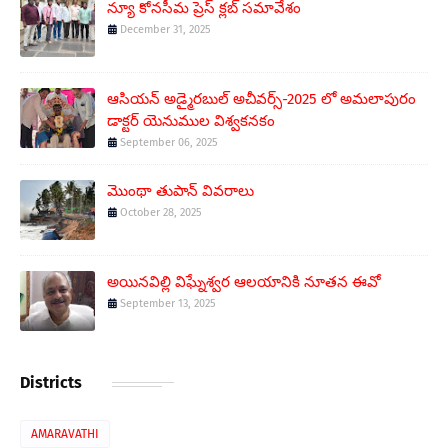
న్యూ కోనసీమ ప్రెస్ క్లబ్ సమావేశం
December 31, 2025
ఆసియన్ అడ్మైరబుల్ అచీవర్స్-2025 లో అమలాపురం
డాక్టర్ యెనుముల విశ్వకనకం
September 06, 2025
మొంథా తుపాన్ వివరాలు
October 28, 2025
అయినవిల్లి విఘ్నేశ్వర ఆలయానికి నూతన ఈవో
September 13, 2025
Districts
AMARAVATHI