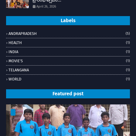
ప్రారంభోత్సవం...
April 26, 2026
Labels
ANDRAPRADESH
(5)
HEALTH
(1)
INDIA
(1)
MOVIE'S
(1)
TELANGANA
(1)
WORLD
(1)
Featured post