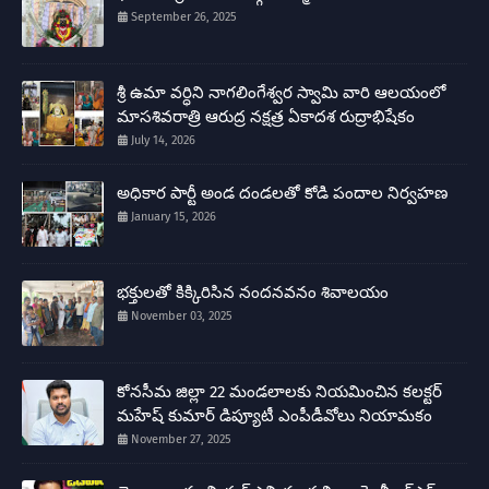
September 26, 2025
శ్రీ ఉమా వర్ధిని నాగలింగేశ్వర స్వామి వారి ఆలయంలో
మాసశివరాత్రి ఆరుద్ర నక్షత్ర ఏకాదశ రుద్రాభిషేకం
July 14, 2026
అధికార పార్టీ అండ దండలతో కోడి పందాల నిర్వహణ
January 15, 2026
భక్తులతో కిక్కిరిసిన నందనవనం శివాలయం
November 03, 2025
కోనసీమ జిల్లా 22 మండలాలకు నియమించిన కలక్టర్
మహేష్ కుమార్ డిప్యూటీ ఎంపీడీవోలు నియామకం
November 27, 2025