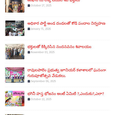
తుఫాన్ ను లెక్క చేయని శివ భక్తులు
October 27, 2025
అధికార పార్టీ అండ దండలతో కోడి పందాల నిర్వహణ
January 15, 2026
భక్తులతో కిక్కిరిసిన నందనవనం శివాలయం
November 03, 2025
రావులపాలెం ప్రభుత్వ జూనియర్ కళాశాలలో ఘనంగా
గురుపూజోత్సవ వేడుకలు.
September 06, 2025
భగినీ హస్త భోజనం అంటే ఏమిటి ?,ఎందుకు?,ఎలా?
October 22, 2025