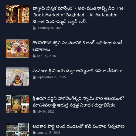
బాగ్దాద్ పుస్తక మార్కెట్’ - అల్-ముతనాబ్బీ వీధి The
‘Book Market of Baghdad’ - Al-Mutanabbi
Street ముహమ్మద్ అజ్గర్ అలీ.
February 16, 2026
రోగనిరోధక శక్తిని పెంచడానికి 5 జింక్ అధికంగా ఉండే
ఆహారాలు
April 27, 2026
ఘనంగా శ్రీ విజయ దుర్గా అమ్మవారి దసరా వేడుకలు
September 26, 2025
శ్రీ ఉమా వర్ధిని నాగలింగేశ్వర స్వామి వారి ఆలయంలో
మాసశివరాత్రి ఆరుద్ర నక్షత్ర ఏకాదశ రుద్రాభిషేకం
July 14, 2026
అధికార పార్టీ అండ దండలతో కోడి పందాల నిర్వహణ
January 15, 2026