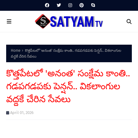
Home
కొత్తపేటలో 'అనంత' సంక్షేమ కాంతి.. గడపగడపకు పెన్షన్.. వికలాంగుల
వద్దకే చేరిన సేవలు
కొత్తపేటలో 'అనంత' సంక్షేమ కాంతి..
గడపగడపకు పెన్షన్.. వికలాంగుల
వద్దకే చేరిన సేవలు
April 01, 2026