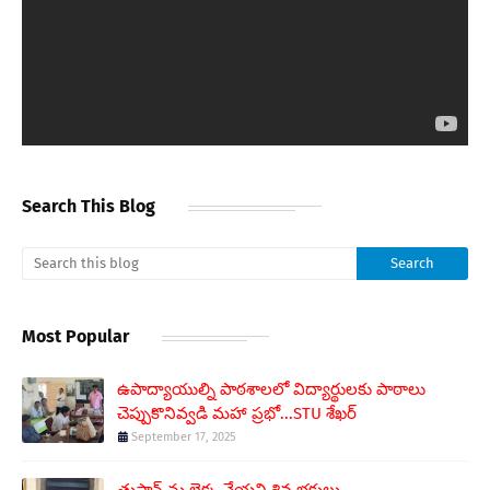
Search This Blog
Most Popular
ఉపాద్యాయుల్ని పాఠశాలలో విద్యార్థులకు పాఠాలు
చెప్పుకొనివ్వడి మహా ప్రభో...STU శేఖర్
September 17, 2025