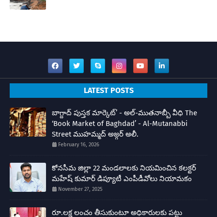
LATEST POSTS
బాగ్దాద్ పుస్తక మార్కెట్’ - అల్-ముతనాబ్బీ వీధి The
‘Book Market of Baghdad’ - Al-Mutanabbi
Street ముహమ్మద్ అజ్గర్ అలీ.
February 16, 2026
కోనసీమ జిల్లా 22 మండలాలకు నియమించిన కలక్టర్
మహేష్ కుమార్ డిప్యూటీ ఎంపీడీవోలు నియామకం
November 27, 2025
రూ.లక్ష లంచం తీసుకుంటూ అధికారులకు పట్టు