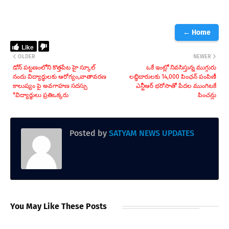
← Home
Like
OLDER
NEWER
డోన్ పట్టణంలోని కొత్తపేట హై స్కూల్
​ఒకే ఇంట్లో నివసిస్తున్న ముగ్గురు
నందు విద్యార్థులకు ఆరోగ్యం,వాతావరణ
లబ్ధిదారులకు 14,000 పింఛన్ పంపిణీ
కాలుష్యం పై అవగాహణ సదస్సు
ఎన్టీఆర్ భరోసాతో పేదల ముంగిటకే
*విద్యార్థులు ప్రతిఒక్కరు
పించన్లు
Posted by
SATYAM NEWS UPDATES
You May Like These Posts