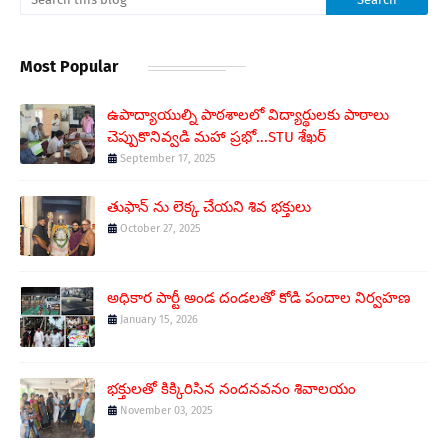
Most Popular
ఉపాద్యాయుల్ని పాఠశాలలో విద్యార్థులకు పాఠాలు
చెప్పుకొనివ్వడి మహా ప్రభో...STU శేఖర్
September 17, 2025
తుఫాన్ ను లెక్క చేయని శివ భక్తులు
October 27, 2025
అధికార పార్టీ అండ దండలతో కోడి పందాల నిర్వహణ
January 15, 2026
భక్తులతో కిక్కిరిసిన నందనవనం శివాలయం
November 03, 2025