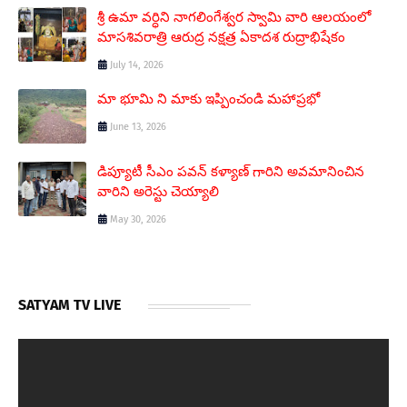
శ్రీ ఉమా వర్ధిని నాగలింగేశ్వర స్వామి వారి ఆలయంలో
మాసశివరాత్రి ఆరుద్ర నక్షత్ర ఏకాదశ రుద్రాభిషేకం
July 14, 2026
మా భూమి ని మాకు ఇప్పించండి మహాప్రభో
June 13, 2026
డిప్యూటీ సీఎం పవన్ కళ్యాణ్ గారిని అవమానించిన
వారిని అరెస్టు చెయ్యాలి
May 30, 2026
SATYAM TV LIVE