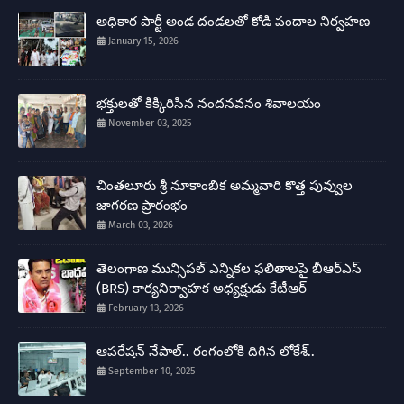
అధికార పార్టీ అండ దండలతో కోడి పందాల నిర్వహణ
January 15, 2026
భక్తులతో కిక్కిరిసిన నందనవనం శివాలయం
November 03, 2025
చింతలూరు శ్రీ నూకాంబిక అమ్మవారి కొత్త పువ్వుల
జాగరణ ప్రారంభం
March 03, 2026
తెలంగాణ మున్సిపల్ ఎన్నికల ఫలితాలపై బీఆర్ఎస్
(BRS) కార్యనిర్వాహక అధ్యక్షుడు కేటీఆర్
February 13, 2026
ఆపరేషన్ నేపాల్.. రంగంలోకి దిగిన లోకేశ్..
September 10, 2025