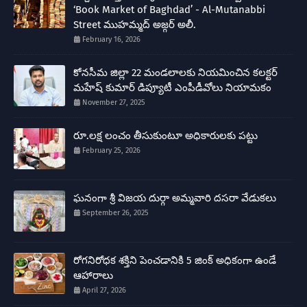
‘Book Market of Baghdad’ - Al-Mutanabbi
Street ముహమ్మద్ అజ్గర్ అలీ.
February 16, 2026
కోనసీమ జిల్లా 22 మండలాలకు నియమించిన కలక్టర్
మహేష్ కుమార్ డిప్యూటీ ఎంపీడీవోలు నియామకం
November 27, 2025
రూ.లక్ష లంచం తీసుకుంటూ అధికారులకు పట్టు
February 25, 2026
ఘనంగా శ్రీ విజయ దుర్గా అమ్మవారి దసరా వేడుకలు
September 26, 2025
రోగనిరోధక శక్తిని పెంచడానికి 5 జింక్ అధికంగా ఉండే
ఆహారాలు
April 27, 2026