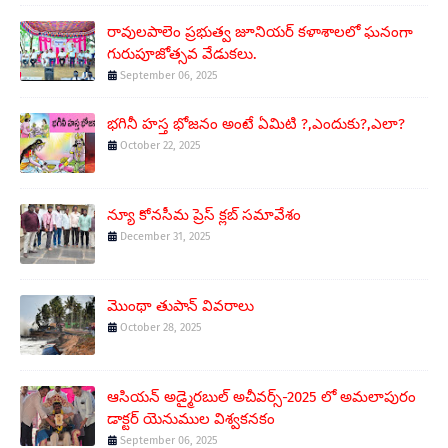
రావులపాలెం ప్రభుత్వ జూనియర్ కళాశాలలో ఘనంగా
గురుపూజోత్సవ వేడుకలు.
September 06, 2025
భగినీ హస్త భోజనం అంటే ఏమిటి ?,ఎందుకు?,ఎలా?
October 22, 2025
న్యూ కోనసీమ ప్రెస్ క్లబ్ సమావేశం
December 31, 2025
మొంథా తుపాన్ వివరాలు
October 28, 2025
ఆసియన్ అడ్మైరబుల్ అచీవర్స్-2025 లో అమలాపురం
డాక్టర్ యెనుముల విశ్వకనకం
September 06, 2025