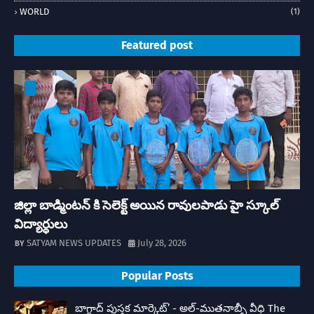
WORLD
(1)
Featured post
జిల్లా బాడ్మింటన్ కి సెలెక్ట్ అయిన రావులపాడు హై స్కూల్
విద్యార్ధులు
SATYAM NEWS UPDATES
July 28, 2026
Popular Posts
బాగ్దాద్ పుస్తక మార్కెట్’ - అల్-ముతనాబ్బీ వీధి The