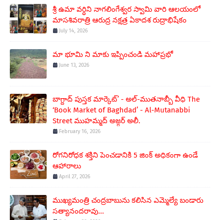
శ్రీ ఉమా వర్ధిని నాగలింగేశ్వర స్వామి వారి ఆలయంలో
మాసశివరాత్రి ఆరుద్ర నక్షత్ర ఏకాదశ రుద్రాభిషేకం
July 14, 2026
మా భూమి ని మాకు ఇప్పించండి మహాప్రభో
June 13, 2026
బాగ్దాద్ పుస్తక మార్కెట్’ - అల్-ముతనాబ్బీ వీధి The
‘Book Market of Baghdad’ - Al-Mutanabbi
Street ముహమ్మద్ అజ్గర్ అలీ.
February 16, 2026
రోగనిరోధక శక్తిని పెంచడానికి 5 జింక్ అధికంగా ఉండే
ఆహారాలు
April 27, 2026
ముఖ్యమంత్రి చంద్రబాబును కలిసిన ఎమ్మెల్యే బండారు
సత్యానందరావు...