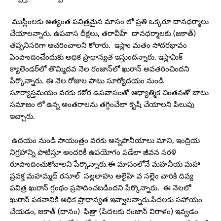
ముస్లింలకు అత్యంత పవిత్రమైన మాసం లో ప్రతి ఒక్కరూ దానధర్మాలు
చేయాలన్నారు. ఉపవాస దీక్షలు, తరావీహ్ దానధర్మాలకు (జకాత్)
తప్పనిసరిగా ఆచరించాలని కోరారు. ఇస్లాం మతం సోదరభావం
పెంపొందించేందుకు అధిక ప్రాధాన్యత ఇస్తుందన్నారు. ఇస్లామిక్
క్యాలెండర్‌లో తొమ్మిదవ నెల రంజాన్‌లో ఖురాన్ అవతరించిందని
పేర్కొన్నారు. ఈ నెల రోజుల పాటు సూర్యోదయం నుండి
సూర్యాస్తమయం వరకు కఠోర ఉపవాసంతో ఆధ్యాత్మిక చింతనతో బాటు
సమాజం లో ఉన్న అంతరాలను తగ్గించేలా కృషి చేయాలని పిలుపు
ఇచ్చారు.
ఉదయం నుండి సాయంత్రం వరకు అన్నపానీయాలు మాని, ఇంద్రియ
నిగ్రహాన్ని పాటిస్తూ అందరికీ ఉపయోగం పడేలా జీవన సరళి
రూపొందించుకోవాలని పేర్కొన్నారు.ఈ మాసంలోనే మహనీయ మహా
ప్రవక్త మహమ్మద్‌ రసూల్ సల్లలాహు అలైహి వ సల్లెం వారికి దివ్య
పవిత్ర ఖురాన్ గ్రంథం ప్రసాదించబడిందని పేర్కొన్నారు. ఈ నెలలో
ఖురాన్ పఠనానికి అధిక ప్రాధాన్యత ఇవ్వాలన్నారు.పేదలకు సహాయం
చేయడం, జకాత్ (దానం) ఫిత్రా (పేదలకు రంజాన్ విరాళం) ఇవ్వడం