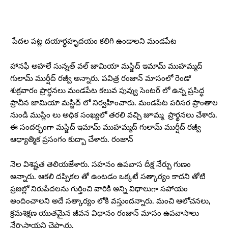
పేదల పట్ల దయార్ధహృదయం కలిగి ఉండాలని మండపేట
హానఫీ అహలే సున్నత్ వల్ జామియా మస్జిద్ ఇమామ్ ముహమ్మద్
గులామ్ ముర్షీద్ రజ్వీ అన్నారు. పవిత్ర రంజాన్ మాసంలో రెండో
శుక్రవారం ప్రార్థనలు మండపేట కలువ పువ్వు సెంటర్ లో ఉన్న ప్రసిద్ధ
ప్రాచీన జామియా మస్జిద్ లో నిర్వహించారు. మండపేట పరిసర ప్రాంతాల
నుండి ముస్లిం లు అధిక సంఖ్యలో తరలి వచ్చి జూమ్మ ప్రార్థనలు చేశారు.
ఈ సందర్భంగా మస్జిద్ ఇమామ్ ముహమ్మద్ గులామ్ ముర్షీద్ రజ్వీ
ఆధ్యాత్మిక ప్రసంగం కుద్బా చేశారు. రంజాన్
నెల విశిష్టత తెలియజేశారు. సహనం ఉపవాస దీక్ష నేర్పు గుణం
అన్నారు. ఆకలి దప్పికల తో ఉంటడం ఒక్కటే సత్కార్యం కాదని తోటి
ప్రజల్లో నిరుపేదలను గుర్తించి వారికి అన్ని విధాలుగా సహాయం
అందించాలని అదే సత్కార్యం లోకి వస్తుందన్నారు. మంచి ఆలోచనలు,
క్రమశిక్షణ యుతమైన జీవన విధానం రంజాన్ మాసం ఉపవాసాలు
నేర్పిస్తాయని చెప్పారు.