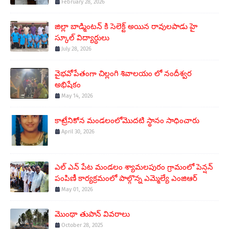
February 28, 2026
జిల్లా బాడ్మింటన్ కి సెలెక్ట్ అయిన రావులపాడు హై
స్కూల్ విద్యార్ధులు
July 28, 2026
వైభవోపేతంగా చిల్లంగి శివాలయం లో నందీశ్వర
అభిషేకం
May 14, 2026
కాట్రేనికోన మండలంలోమొదటి స్థానం సాధించారు
April 30, 2026
ఎల్ ఎన్ పేట మండలం శ్యామలపురం గ్రామంలో పెన్షన్
పంపిణీ కార్యక్రమంలో పాల్గొన్న ఎమ్మెల్యే ఎంజిఆర్
May 01, 2026
మొంథా తుపాన్ వివరాలు
October 28, 2025