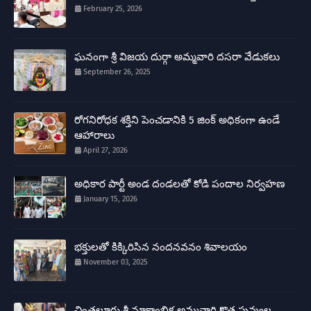
February 25, 2026
ఘనంగా శ్రీ విజయ దుర్గా అమ్మవారి దసరా వేడుకలు
September 26, 2025
రోగనిరోధక శక్తిని పెంచడానికి 5 జింక్ అధికంగా ఉండే
ఆహారాలు
April 27, 2026
అధికార పార్టీ అండ దండలతో కోడి పందాల నిర్వహణ
January 15, 2026
భక్తులతో కిక్కిరిసిన నందనవనం శివాలయం
November 03, 2025
చింతలూరు శ్రీ నూకాంబిక అమ్మవారి కొత్త పువ్వుల