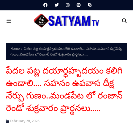
Home
పేదల పట్ల దయార్ధహృదయం కలిగి ఉండాలి.... సహనం ఉపవాస దీక్ష నేర్పు
గుణం..మండపేట లో రంజాన్ రెండో శుక్రవారం ప్రార్థనలు.....
పేదల పట్ల దయార్ధహృదయం కలిగి
ఉండాలి.... సహనం ఉపవాస దీక్ష
నేర్పు గుణం..మండపేట లో రంజాన్
రెండో శుక్రవారం ప్రార్థనలు.....
February 28, 2026