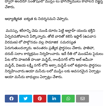
ద్వారా అందరూ సంతోషంలో ముస్లిం లు భాగస్వాములు కావాలని విజ్ఞప్తి
చేశారు.
ఆధ్యాత్మికత ఐక్యత కు నిదర్శనమని చెప్పారు.
మనస్సు, శరీరాన్ని చెడు నుండి దూరం పెట్టి అల్లాహ్ యందు భక్తిని
ఏర్పరచుకోవాలని పేర్కొన్నారు. తోటి వారితో కలిసి ఇఫ్తార్ (ఉపవాస
విరమణ) లో పాల్గొనడం వల్ల సామాజిక సమరస్యత
పెరుగుతుందన్నారు. అనంతరం ప్రత్యేక ప్రార్థనలు చేశారు. ఫాతిహా,
దరుద్ సలాం కార్యక్రమం నిర్వహించారు. ఇదే రీతి లో మండపేట సైదులు
పేట లోని హజరత్ హంజా మస్జిద్, గాంధీనగర్ లోని అల్ అమీనా
మస్జిద్, విజయ లక్ష్మీ నగర్ లోని అక్సా మస్జిద్ లలో శుక్రవారం ప్రార్థనలు
నిర్వహించారు.ఆయా మసీదు లలో ముస్లిం లకు అవసరమైన ఏర్పాట్లు
ఆయా మసీదు బాధ్యులు ఏర్పాట్లు చేశారు.