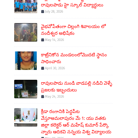
రావులపాడు హై స్కూల్ విద్యార్ధులు
July 28, 2026
వైభవోపేతంగా చిల్లంగి శివాలయం లో
నందీశ్వర అభిషేకం
May 14, 2026
కాట్రేనికోన మండలంలోమొదటి స్థానం
సాధించారు
April 30, 2026
రావులపాడు నుండి వాడపల్లి నడిచి వెళ్ళే
ప్రజలకు ఇబ్బందులు
May 24, 2026
క్రీడా రంగానికి పెద్దపీట
వేస్తూఅమలాపురం మే 1: యు వతకు
జిల్లా కలెక్టర్ ఆర్ మహేష్ కుమార్ పేర్కొ
న్నారు ఆదికవి నన్నయ విశ్వ విద్యాలయ