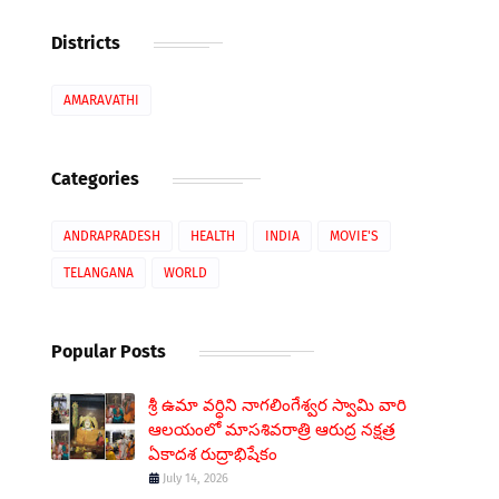
Districts
AMARAVATHI
Categories
ANDRAPRADESH
HEALTH
INDIA
MOVIE'S
TELANGANA
WORLD
Popular Posts
శ్రీ ఉమా వర్ధిని నాగలింగేశ్వర స్వామి వారి
ఆలయంలో మాసశివరాత్రి ఆరుద్ర నక్షత్ర
ఏకాదశ రుద్రాభిషేకం
July 14, 2026