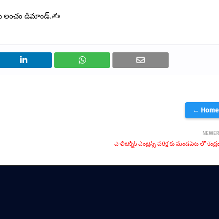
లు లంచం డిమాండ్.✍️
← Home
NEWE
పాలిటెక్నిక్ ఎంట్రెన్స్ పరీక్ష కు మండపేట లో కేంద్రం