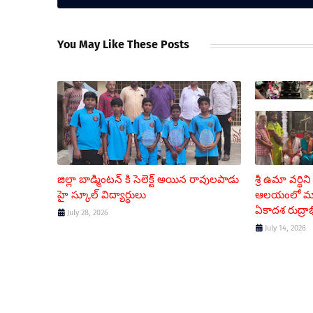
You May Like These Posts
జిల్లా బాడ్మింటన్ కి సెలెక్ట్ అయిన రావులపాడు
శ్రీ ఉమా వర్ధి
హై స్కూల్ విద్యార్ధులు
ఆలయంలో మాసశి
ఏకాదశ రుద్రా
July 28, 2026
July 14, 2026