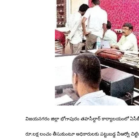
విజయనగరం జిల్లా భోగాపురం తహసీల్దార్ కార్యాలయంలో ఏసీ
రూ.లక్ష లంచం తీసుకుంటూ అధికారులకు పట్టుబడ్డ వీఆర్వో చిట్ట