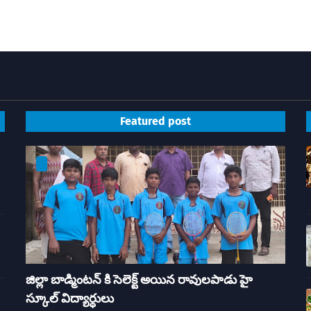
Featured post
జిల్లా బాడ్మింటన్ కి సెలెక్ట్ అయిన రావులపాడు హై
స్కూల్ విద్యార్ధులు