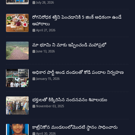
July 28, 2026
రోగనిరోధక శక్తిని పెంచడానికి 5 జింక్ అధికంగా ఉండే
ఆహారాలు
April 27, 2026
మా భూమి ని మాకు ఇప్పించండి మహాప్రభో
June 13, 2026
అధికార పార్టీ అండ దండలతో కోడి పందాల నిర్వహణ
January 15, 2026
భక్తులతో కిక్కిరిసిన నందనవనం శివాలయం
November 03, 2025
కాట్రేనికోన మండలంలోమొదటి స్థానం సాధించారు
April 30, 2026