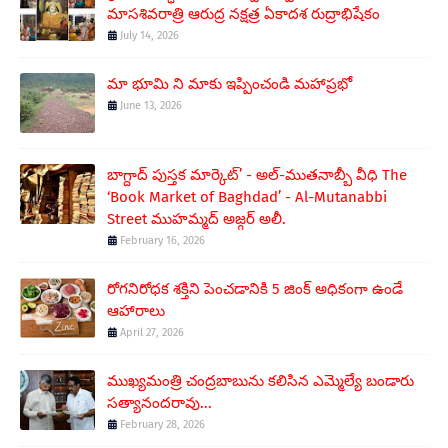
మాసశివరాత్రి ఆరుద్ర నక్షత్ర ఏకాదశ రుద్రాభిషేకం
July 14, 2026
మా భూమి ని మాకు ఇప్పించండి మహాప్రభో
June 13, 2026
బాగ్దాద్ పుస్తక మార్కెట్’ - అల్-ముతనాబ్బీ వీధి The
‘Book Market of Baghdad’ - Al-Mutanabbi
Street ముహమ్మద్ అజ్గర్ అలీ.
February 16, 2026
రోగనిరోధక శక్తిని పెంచడానికి 5 జింక్ అధికంగా ఉండే
ఆహారాలు
April 27, 2026
ముఖ్యమంత్రి చంద్రబాబును కలిసిన ఎమ్మెల్యే బండారు
సత్యానందరావు...
February 28, 2026