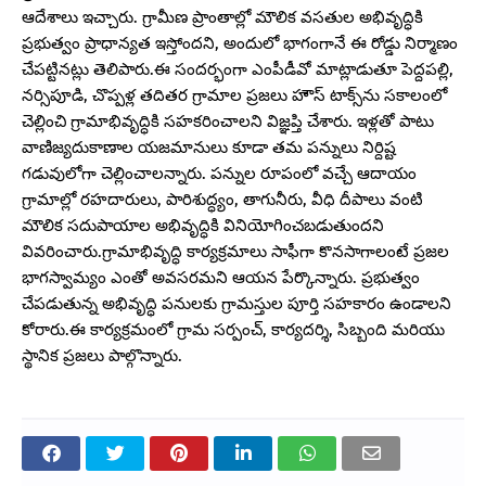
ఆదేశాలు ఇచ్చారు. గ్రామీణ ప్రాంతాల్లో మౌలిక వసతుల అభివృద్ధికి
ప్రభుత్వం ప్రాధాన్యత ఇస్తోందని, అందులో భాగంగానే ఈ రోడ్డు నిర్మాణం
చేపట్టినట్లు తెలిపారు.ఈ సందర్భంగా ఎంపీడీవో మాట్లాడుతూ పెద్దపల్లి,
నర్సిపూడి, చొప్పళ్ల తదితర గ్రామాల ప్రజలు హౌస్ టాక్స్‌ను సకాలంలో
చెల్లించి గ్రామాభివృద్ధికి సహకరించాలని విజ్ఞప్తి చేశారు. ఇళ్లతో పాటు
వాణిజ్యదుకాణాల యజమానులు కూడా తమ పన్నులు నిర్దిష్ట
గడువులోగా చెల్లించాలన్నారు. పన్నుల రూపంలో వచ్చే ఆదాయం
గ్రామాల్లో రహదారులు, పారిశుద్ధ్యం, తాగునీరు, వీధి దీపాలు వంటి
మౌలిక సదుపాయాల అభివృద్ధికి వినియోగించబడుతుందని
వివరించారు.గ్రామాభివృద్ధి కార్యక్రమాలు సాఫీగా కొనసాగాలంటే ప్రజల
భాగస్వామ్యం ఎంతో అవసరమని ఆయన పేర్కొన్నారు. ప్రభుత్వం
చేపడుతున్న అభివృద్ధి పనులకు గ్రామస్తుల పూర్తి సహకారం ఉండాలని
కోరారు.ఈ కార్యక్రమంలో గ్రామ సర్పంచ్, కార్యదర్శి, సిబ్బంది మరియు
స్థానిక ప్రజలు పాల్గొన్నారు.