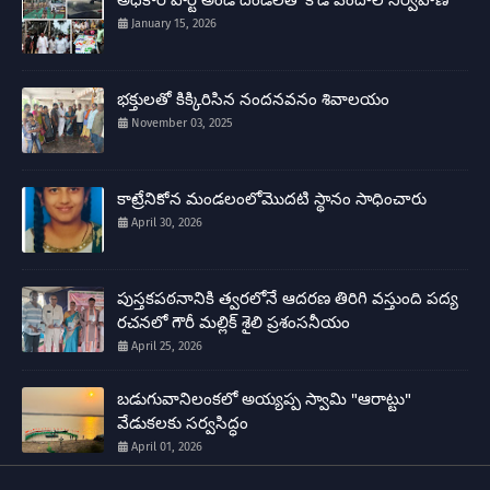
January 15, 2026
భక్తులతో కిక్కిరిసిన నందనవనం శివాలయం
November 03, 2025
కాట్రేనికోన మండలంలోమొదటి స్థానం సాధించారు
April 30, 2026
పుస్తకపఠనానికి త్వరలోనే ఆదరణ తిరిగి వస్తుంది పద్య
రచనలో గౌరీ మల్లిక్ శైలి ప్రశంసనీయం
April 25, 2026
బడుగువానిలంకలో అయ్యప్ప స్వామి "ఆరాట్టు"
వేడుకలకు సర్వసిద్ధం
April 01, 2026