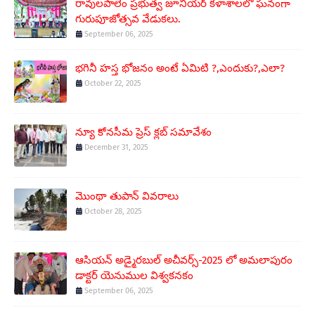
రావులపాలెం ప్రభుత్వ జూనియర్ కళాశాలలో ఘనంగా
గురుపూజోత్సవ వేడుకలు.
September 06, 2025
భగినీ హస్త భోజనం అంటే ఏమిటి ?,ఎందుకు?,ఎలా?
October 22, 2025
న్యూ కోనసీమ ప్రెస్ క్లబ్ సమావేశం
December 31, 2025
మొంథా తుపాన్ వివరాలు
October 28, 2025
ఆసియన్ అడ్మైరబుల్ అచీవర్స్-2025 లో అమలాపురం
డాక్టర్ యెనుముల విశ్వకనకం
September 06, 2025