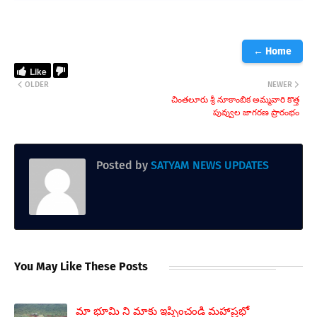
← Home
Like
OLDER
NEWER
చింతలూరు శ్రీ నూకాంబిక అమ్మవారి కొత్త
పువ్వుల జాగరణ ప్రారంభం
Posted by
SATYAM NEWS UPDATES
You May Like These Posts
మా భూమి ని మాకు ఇప్పించండి మహాప్రభో