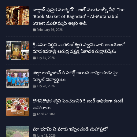
బాగ్దాద్ పుస్తక మార్కెట్’ - అల్-ముతనాబ్బీ వీధి The
‘Book Market of Baghdad’ - Al-Mutanabbi
Street ముహమ్మద్ అజ్గర్ అలీ.
February 16, 2026
శ్రీ ఉమా వర్ధిని నాగలింగేశ్వర స్వామి వారి ఆలయంలో
మాసశివరాత్రి ఆరుద్ర నక్షత్ర ఏకాదశ రుద్రాభిషేకం
July 14, 2026
జిల్లా బాడ్మింటన్ కి సెలెక్ట్ అయిన రావులపాడు హై
స్కూల్ విద్యార్ధులు
July 28, 2026
రోగనిరోధక శక్తిని పెంచడానికి 5 జింక్ అధికంగా ఉండే
ఆహారాలు
April 27, 2026
మా భూమి ని మాకు ఇప్పించండి మహాప్రభో
June 13, 2026