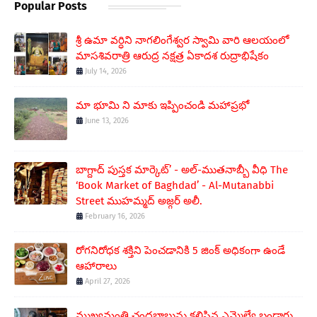
Popular Posts
శ్రీ ఉమా వర్ధిని నాగలింగేశ్వర స్వామి వారి ఆలయంలో
మాసశివరాత్రి ఆరుద్ర నక్షత్ర ఏకాదశ రుద్రాభిషేకం
July 14, 2026
మా భూమి ని మాకు ఇప్పించండి మహాప్రభో
June 13, 2026
బాగ్దాద్ పుస్తక మార్కెట్’ - అల్-ముతనాబ్బీ వీధి The
‘Book Market of Baghdad’ - Al-Mutanabbi
Street ముహమ్మద్ అజ్గర్ అలీ.
February 16, 2026
రోగనిరోధక శక్తిని పెంచడానికి 5 జింక్ అధికంగా ఉండే
ఆహారాలు
April 27, 2026
ముఖ్యమంత్రి చంద్రబాబును కలిసిన ఎమ్మెల్యే బండారు