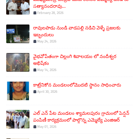
సత్యానందరావు...
February 28, 2026
రావులపాడు నుండి వాడపల్లి నడిచి వెళ్ళే ప్రజలకు
ఇబ్బందులు
May 24, 2026
వైభవోపేతంగా చిల్లంగి శివాలయం లో నందీశ్వర
అభిషేకం
May 14, 2026
కాట్రేనికోన మండలంలోమొదటి స్థానం సాధించారు
April 30, 2026
ఎల్ ఎన్ పేట మండలం శ్యామలపురం గ్రామంలో పెన్షన్
పంపిణీ కార్యక్రమంలో పాల్గొన్న ఎమ్మెల్యే ఎంజిఆర్
May 01, 2026