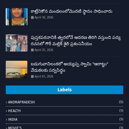
కాట్రేనికోన మండలంలోమొదటి స్థానం సాధించారు
April 30, 2026
పుస్తకపఠనానికి త్వరలోనే ఆదరణ తిరిగి వస్తుంది పద్య
రచనలో గౌరీ మల్లిక్ శైలి ప్రశంసనీయం
April 25, 2026
బడుగువానిలంకలో అయ్యప్ప స్వామి "ఆరాట్టు"
వేడుకలకు సర్వసిద్ధం
April 01, 2026
Labels
ANDRAPRADESH
(5)
HEALTH
(1)
INDIA
(1)
MOVIE'S
(1)