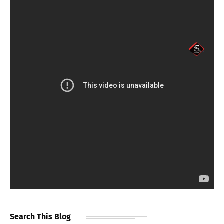
Search This Blog