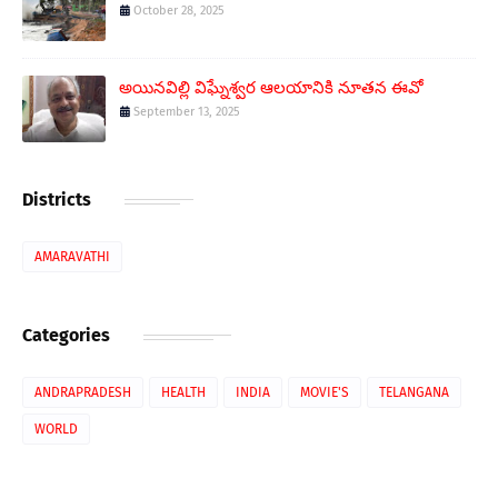
October 28, 2025
అయినవిల్లి విఘ్నేశ్వర ఆలయానికి నూతన ఈవో
September 13, 2025
Districts
AMARAVATHI
Categories
ANDRAPRADESH
HEALTH
INDIA
MOVIE'S
TELANGANA
WORLD