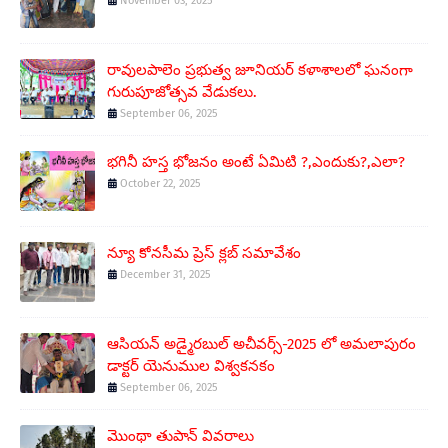
November 03, 2025
రావులపాలెం ప్రభుత్వ జూనియర్ కళాశాలలో ఘనంగా
గురుపూజోత్సవ వేడుకలు.
September 06, 2025
భగినీ హస్త భోజనం అంటే ఏమిటి ?,ఎందుకు?,ఎలా?
October 22, 2025
న్యూ కోనసీమ ప్రెస్ క్లబ్ సమావేశం
December 31, 2025
ఆసియన్ అడ్మైరబుల్ అచీవర్స్-2025 లో అమలాపురం
డాక్టర్ యెనుముల విశ్వకనకం
September 06, 2025
మొంథా తుపాన్ వివరాలు