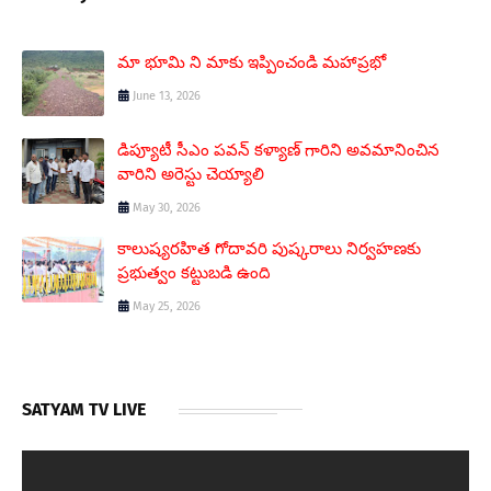
మా భూమి ని మాకు ఇప్పించండి మహాప్రభో
June 13, 2026
డిప్యూటీ సీఎం పవన్ కళ్యాణ్ గారిని అవమానించిన
వారిని అరెస్టు చెయ్యాలి
May 30, 2026
కాలుష్యరహిత గోదావరి పుష్కరాలు నిర్వహణకు
ప్రభుత్వం కట్టుబడి ఉంది
May 25, 2026
SATYAM TV LIVE