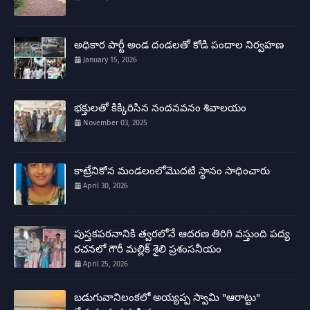
అధికార పార్టీ అండ దండలతో కోడి పందాల నిర్వహణ
January 15, 2026
భక్తులతో కిక్కిరిసిన నందనవనం శివాలయం
November 03, 2025
కాట్రేనికోన మండలంలోమొదటి స్థానం సాధించారు
April 30, 2026
పుస్తకపఠనానికి త్వరలోనే ఆదరణ తిరిగి వస్తుంది పద్య
రచనలో గౌరీ మల్లిక్ శైలి ప్రశంసనీయం
April 25, 2026
బడుగువానిలంకలో అయ్యప్ప స్వామి "ఆరాట్టు"