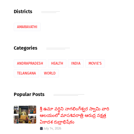
Districts
AMARAVATHI
Categories
ANDRAPRADESH
HEALTH
INDIA
MOVIE'S
TELANGANA
WORLD
Popular Posts
శ్రీ ఉమా వర్ధిని నాగలింగేశ్వర స్వామి వారి
ఆలయంలో మాసశివరాత్రి ఆరుద్ర నక్షత్ర
ఏకాదశ రుద్రాభిషేకం
July 14, 2026