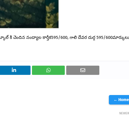
స్కూల్ కి చెందిన నంద్యాల కార్తీక595/600, గాలి దేవర దుర్గ 595/600మార్కుల
← Home
NEWE