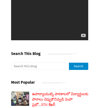
Search This Blog
Most Popular
ఉపాద్యాయుల్ని పాఠశాలలో విద్యార్థులకు
పాఠాలు చెప్పుకొనివ్వడి మహా
ప్రభో...STU శేఖర్