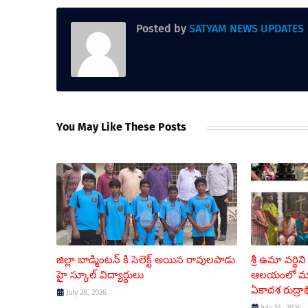
Posted by
SATYAM NEWS UPDATES
You May Like These Posts
జిల్లా బాడ్మింటన్ కి సెలెక్ట్ అయిన రావులపాడు
శ్రీ ఉమా వర్ధి
హై స్కూల్ విద్యార్ధులు
ఆలయంలో మాసశి
ఏకాదశ రుద్రా
July 28, 2026
July 14, 2026