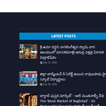
LATEST POSTS
శ్రీ ఉమా వర్ధిని నాగలింగేశ్వర స్వామి వారి
ఆలయంలో మాసశివరాత్రి ఆరుద్ర నక్షత్ర ఏకాదశ
రుద్రాభిషేకం
July 14, 2026
జిల్లా బాడ్మింటన్ కి సెలెక్ట్ అయిన రావులపాడు హ
స్కూల్ విద్యార్ధులు
July 28, 2026
బాగ్దాద్ పుస్తక మార్కెట్’ - అల్-ముతనాబ్బీ వీధి
The ‘Book Market of Baghdad’ - Al-