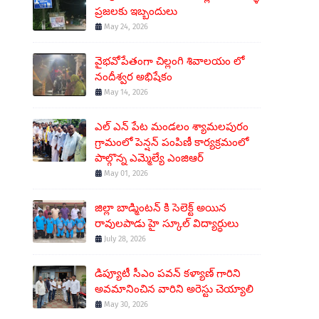
ప్రజలకు ఇబ్బందులు
May 24, 2026
వైభవోపేతంగా చిల్లంగి శివాలయం లో
నందీశ్వర అభిషేకం
May 14, 2026
ఎల్ ఎన్ పేట మండలం శ్యామలపురం
గ్రామంలో పెన్షన్ పంపిణీ కార్యక్రమంలో
పాల్గొన్న ఎమ్మెల్యే ఎంజిఆర్
May 01, 2026
జిల్లా బాడ్మింటన్ కి సెలెక్ట్ అయిన
రావులపాడు హై స్కూల్ విద్యార్ధులు
July 28, 2026
డిప్యూటీ సీఎం పవన్ కళ్యాణ్ గారిని
అవమానించిన వారిని అరెస్టు చెయ్యాలి
May 30, 2026