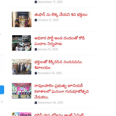
September 17, 2025
తుఫాన్ ను లెక్క చేయని శివ భక్తులు
October 27, 2025
ు
అధికార పార్టీ అండ దండలతో కోడి
పందాల నిర్వహణ
January 15, 2026
భక్తులతో కిక్కిరిసిన నందనవనం
శివాలయం
November 03, 2025
రావులపాలెం ప్రభుత్వ జూనియర్
కళాశాలలో ఘనంగా గురుపూజోత్సవ
వేడుకలు.
R
September 06, 2025
భగినీ హస్త భోజనం అంటే ఏమిటి