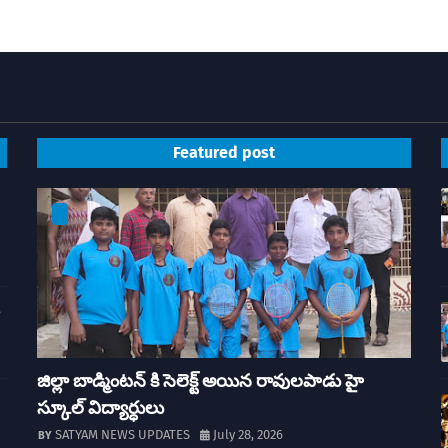
Featured post
ై
జిల్లా బాడ్మింటన్ కి సెలెక్ట్ అయిన రావులపాడు హై
స్కూల్ విద్యార్ధులు
SATYAM NEWS UPDATES
July 28, 2026