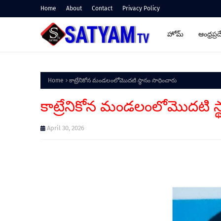
Home
About
Contact
Privacy Policy
హోమ్
ఆంధ్రప్రద
Home
కాట్రేనికోన మండలంలోమొదటి స్థానం సాధించారు
కాట్రేనికోన మండలంలోమొదటి స్
April 30, 2026