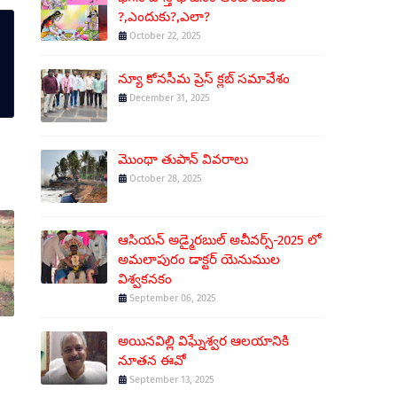
?,ఎందుకు?,ఎలా?
October 22, 2025
న్యూ కోనసీమ ప్రెస్ క్లబ్ సమావేశం
December 31, 2025
మొంథా తుపాన్ వివరాలు
October 28, 2025
ఆసియన్ అడ్మైరబుల్ అచీవర్స్-2025 లో
అమలాపురం డాక్టర్ యెనుముల
విశ్వకనకం
September 06, 2025
అయినవిల్లి విఘ్నేశ్వర ఆలయానికి
నూతన ఈవో
September 13, 2025