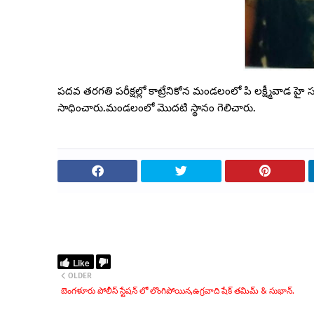
పదవ తరగతి పరీక్షల్లో కాట్రేనికోన మండలంలో పి లక్ష్మీవాడ హై 
సాధించారు.మండలంలో మొదటి స్థానం గెలిచారు.
Like
OLDER
బెంగళూరు పోలీస్ స్టేషన్ లో లొంగిపోయిన,ఉగ్రవాది షేక్ తమిమ్ & సుభాన్.