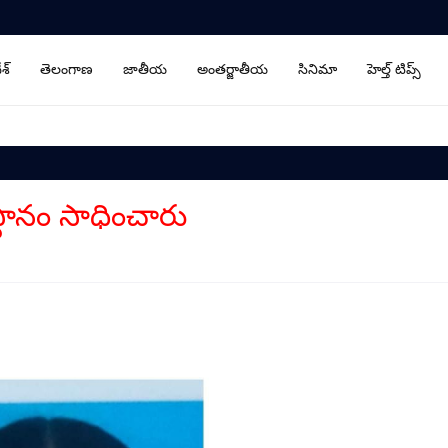
ేశ్
తెలంగాణ
జాతీయ
అంతర్జాతీయ
సినిమా
హెల్త్ టిప్స్
థానం సాధించారు