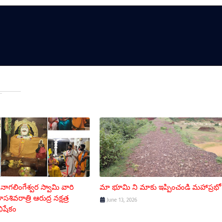
ని నాగలింగేశ్వర స్వామి వారి
మా భూమి ని మాకు ఇప్పించండి మహాప్రభో
వరాత్రి ఆరుద్ర నక్షత్ర
June 13, 2026
భిషేకం