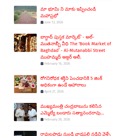
మా భూమి ని మాకు ఇప్పించండి
మహాప్రభో
June 13, 2026
బాగ్దాద్ పుస్తక మార్కెట్’ - అల్-
ముతనాబ్బీ వీధి The ‘Book Market of
Baghdad’ - Al-Mutanabbi Street
ముహమ్మద్ అజ్గర్ అలీ.
February 16, 2026
రోగనిరోధక శక్తిని పెంచడానికి 5 జింక్
అధికంగా ఉండే ఆహారాలు
April 27, 2026
ముఖ్యమంత్రి చంద్రబాబును కలిసిన
ఎమ్మెల్యే బండారు సత్యానందరావు...
February 28, 2026
రావులపాడు నుండి వాడపల్లి నడిచి వెళ్ళే