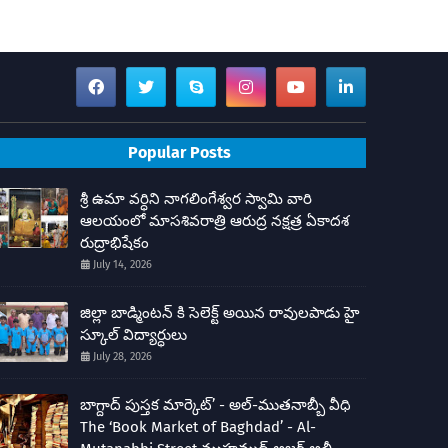
Popular Posts
శ్రీ ఉమా వర్ధిని నాగలింగేశ్వర స్వామి వారి
ఆలయంలో మాసశివరాత్రి ఆరుద్ర నక్షత్ర ఏకాదశ
రుద్రాభిషేకం
July 14, 2026
జిల్లా బాడ్మింటన్ కి సెలెక్ట్ అయిన రావులపాడు హై
స్కూల్ విద్యార్ధులు
July 28, 2026
బాగ్దాద్ పుస్తక మార్కెట్’ - అల్-ముతనాబ్బీ వీధి
The ‘Book Market of Baghdad’ - Al-