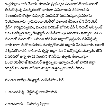
ఉత్తర్వులు జారీ చేశారు. కూటమి ప్రభుత్వం పంచాయతీరాజ్ శాఖలో
తీసుకొస్తున్న సంస్కరణలో భాగంగా సచివాలయ పరిపాలనకు
సంబంధించి కొత్తగా డిప్యూటీ ఎంపీడీవో (జిఎస్‌డబ్ల్యూఎస్)లను
నియమించారు. గ్రామపంచాయతీలో ఎలాంటి కేసులు లేని సీనియర్
గ్రేడ్-1 కార్యదర్శులను, మండల పరిషత్ లో పనిచేసే సీనియర్ అసిస్టెంట్
లకు పదోన్నతి ఇచ్చి డిప్యూటీ ఎంపిడివొలుగా అవకాశం ఇచ్చారు. ఈ 22
మందిలో మందిలో 13 మంది కోనసీమ జిల్లాలో ప్రస్తుతం పనిచేస్తున్న
వారు కాగా మరో ఆరుగురు తూర్పుగోదావరి జిల్లాకు చెందినవారు. అలాగే
పశ్చిమగోదావరి, కాకినాడ, కృష్ణా జిల్లా నుంచి ఒక్కొక్కరు వచ్చారు. జోన్
2 పరిధిలో ఉన్న ఈ 22 మందిని కోనసీమ జిల్లాకు కేటాయిస్తూ
పంచాయతీరాజ్ కమిషనర్ ఉత్తర్వులు ఇచ్చారు.దీంతో వారికి జిల్లా
కలెక్టర్ మండలాలలో నియమిస్తూ ఉత్తర్వులు జారీ చేశారు.
మండల వారీగా డిప్యూటీ ఎంపీడీవోలు వీరే
1. అయినవిల్లి.. శెట్టిమల్లి రాజమోహన్
2.ఆలమూరు... చీమకుర్తి వీర్రాజు