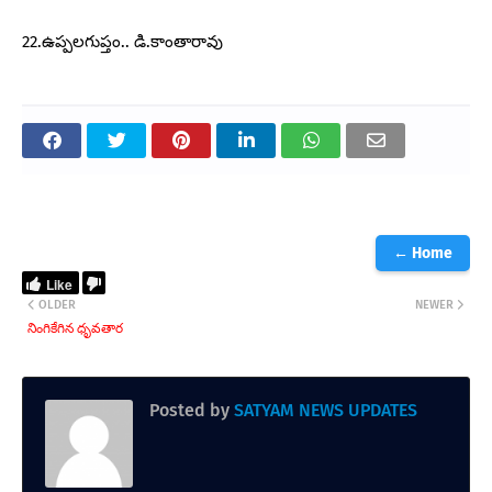
22.ఉప్పలగుప్తం.. డి.కాంతారావు
← Home
Like
OLDER
NEWER
నింగికేగిన ధృవతార
Posted by
SATYAM NEWS UPDATES