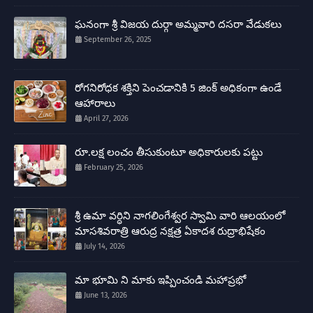
ఘనంగా శ్రీ విజయ దుర్గా అమ్మవారి దసరా వేడుకలు
September 26, 2025
రోగనిరోధక శక్తిని పెంచడానికి 5 జింక్ అధికంగా ఉండే
ఆహారాలు
April 27, 2026
రూ.లక్ష లంచం తీసుకుంటూ అధికారులకు పట్టు
February 25, 2026
శ్రీ ఉమా వర్ధిని నాగలింగేశ్వర స్వామి వారి ఆలయంలో
మాసశివరాత్రి ఆరుద్ర నక్షత్ర ఏకాదశ రుద్రాభిషేకం
July 14, 2026
మా భూమి ని మాకు ఇప్పించండి మహాప్రభో
June 13, 2026