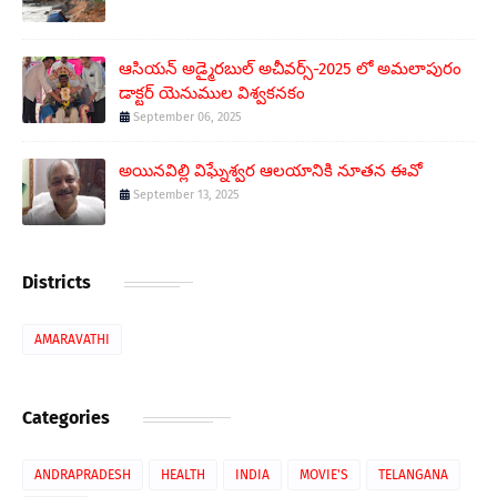
ఆసియన్ అడ్మైరబుల్ అచీవర్స్-2025 లో అమలాపురం
డాక్టర్ యెనుముల విశ్వకనకం
September 06, 2025
అయినవిల్లి విఘ్నేశ్వర ఆలయానికి నూతన ఈవో
September 13, 2025
Districts
AMARAVATHI
Categories
ANDRAPRADESH
HEALTH
INDIA
MOVIE'S
TELANGANA