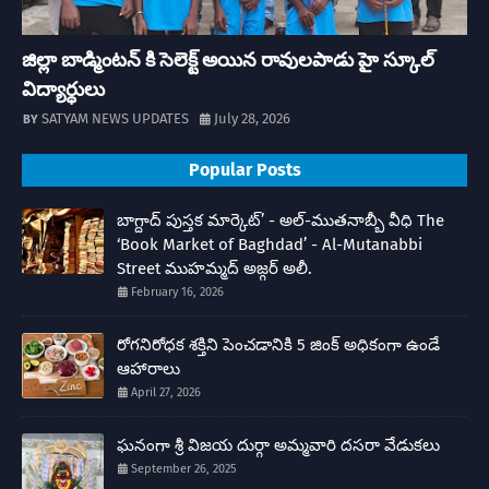
జిల్లా బాడ్మింటన్ కి సెలెక్ట్ అయిన రావులపాడు హై స్కూల్
విద్యార్ధులు
SATYAM NEWS UPDATES
July 28, 2026
Popular Posts
బాగ్దాద్ పుస్తక మార్కెట్’ - అల్-ముతనాబ్బీ వీధి The
‘Book Market of Baghdad’ - Al-Mutanabbi
Street ముహమ్మద్ అజ్గర్ అలీ.
February 16, 2026
రోగనిరోధక శక్తిని పెంచడానికి 5 జింక్ అధికంగా ఉండే
ఆహారాలు
April 27, 2026
ఘనంగా శ్రీ విజయ దుర్గా అమ్మవారి దసరా వేడుకలు
September 26, 2025