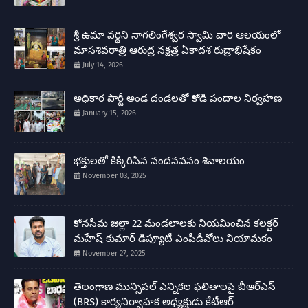
శ్రీ ఉమా వర్ధిని నాగలింగేశ్వర స్వామి వారి ఆలయంలో
మాసశివరాత్రి ఆరుద్ర నక్షత్ర ఏకాదశ రుద్రాభిషేకం
July 14, 2026
అధికార పార్టీ అండ దండలతో కోడి పందాల నిర్వహణ
January 15, 2026
భక్తులతో కిక్కిరిసిన నందనవనం శివాలయం
November 03, 2025
కోనసీమ జిల్లా 22 మండలాలకు నియమించిన కలక్టర్
మహేష్ కుమార్ డిప్యూటీ ఎంపీడీవోలు నియామకం
November 27, 2025
తెలంగాణ మున్సిపల్ ఎన్నికల ఫలితాలపై బీఆర్ఎస్
(BRS) కార్యనిర్వాహక అధ్యక్షుడు కేటీఆర్