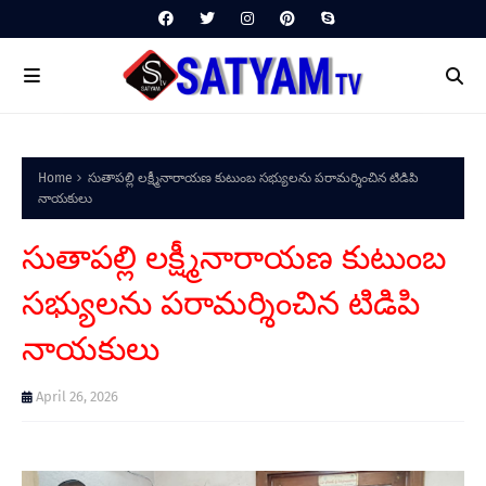
Home
సుతాపల్లి లక్ష్మీనారాయణ కుటుంబ సభ్యులను పరామర్శించిన టిడిపి
నాయకులు
సుతాపల్లి లక్ష్మీనారాయణ కుటుంబ
సభ్యులను పరామర్శించిన టిడిపి
నాయకులు
April 26, 2026