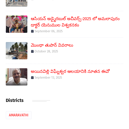
ఆసియన్ అడ్మైరబుల్ అచీవర్స్-2025 లో అమలాపురం
డాక్టర్ యెనుముల విశ్వకనకం
September 06, 2025
మొంథా తుపాన్ వివరాలు
October 28, 2025
అయినవిల్లి విఘ్నేశ్వర ఆలయానికి నూతన ఈవో
September 13, 2025
Districts
AMARAVATHI