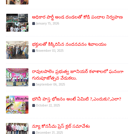
అధికార పార్టీ అండ దండలతో కోడి పందాల నిర్వహణ
January 15, 2026
భక్తులతో కిక్కిరిసిన నందనవనం శివాలయం
November 03, 2025
రావులపాలెం ప్రభుత్వ జూనియర్ కళాశాలలో ఘనంగా
గురుపూజోత్సవ వేడుకలు.
September 06, 2025
భగినీ హస్త భోజనం అంటే ఏమిటి ?,ఎందుకు?,ఎలా?
October 22, 2025
న్యూ కోనసీమ ప్రెస్ క్లబ్ సమావేశం
December 31, 2025