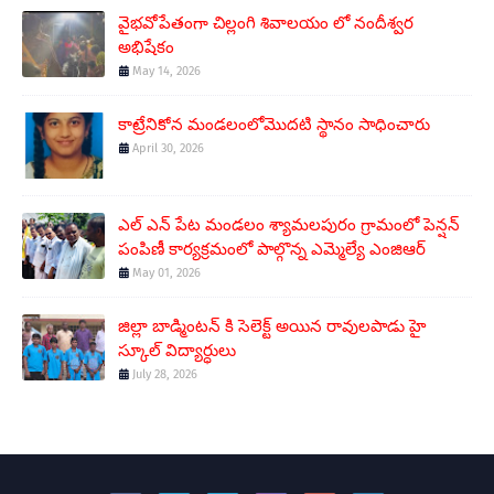
వైభవోపేతంగా చిల్లంగి శివాలయం లో నందీశ్వర
అభిషేకం
May 14, 2026
కాట్రేనికోన మండలంలోమొదటి స్థానం సాధించారు
April 30, 2026
ఎల్ ఎన్ పేట మండలం శ్యామలపురం గ్రామంలో పెన్షన్
పంపిణీ కార్యక్రమంలో పాల్గొన్న ఎమ్మెల్యే ఎంజిఆర్
May 01, 2026
జిల్లా బాడ్మింటన్ కి సెలెక్ట్ అయిన రావులపాడు హై
స్కూల్ విద్యార్ధులు
July 28, 2026