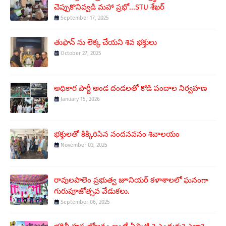
చెప్పుకొనివ్వడి మహా ప్రభో...STU శేఖర్
September 17, 2025
తుఫాన్ ను లెక్క చేయని శివ భక్తులు
October 27, 2025
అధికార పార్టీ అండ దండలతో కోడి పందాల నిర్వహణ
January 15, 2026
భక్తులతో కిక్కిరిసిన నందనవనం శివాలయం
November 03, 2025
రావులపాలెం ప్రభుత్వ జూనియర్ కళాశాలలో ఘనంగా
గురుపూజోత్సవ వేడుకలు.
September 06, 2025