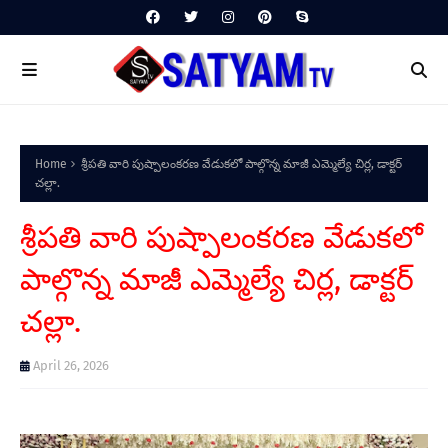
Home
శ్రీపతి వారి పుష్పాలంకరణ వేడుకలో పాల్గొన్న మాజీ ఎమ్మెల్యే చిర్ల, డాక్టర్
చల్లా.
శ్రీపతి వారి పుష్పాలంకరణ వేడుకలో
పాల్గొన్న మాజీ ఎమ్మెల్యే చిర్ల, డాక్టర్
చల్లా.
April 26, 2026