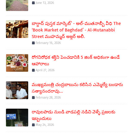
June 13, 2026
బాగ్దాద్ పుస్తక మార్కెట్’ - అల్-ముతనాబ్బీ వీధి The
‘Book Market of Baghdad’ - Al-Mutanabbi
Street ముహమ్మద్ అజ్గర్ అలీ.
February 16, 2026
రోగనిరోధక శక్తిని పెంచడానికి 5 జింక్ అధికంగా ఉండే
ఆహారాలు
April 27, 2026
ముఖ్యమంత్రి చంద్రబాబును కలిసిన ఎమ్మెల్యే బండారు
సత్యానందరావు...
February 28, 2026
రావులపాడు నుండి వాడపల్లి నడిచి వెళ్ళే ప్రజలకు
ఇబ్బందులు
May 24, 2026