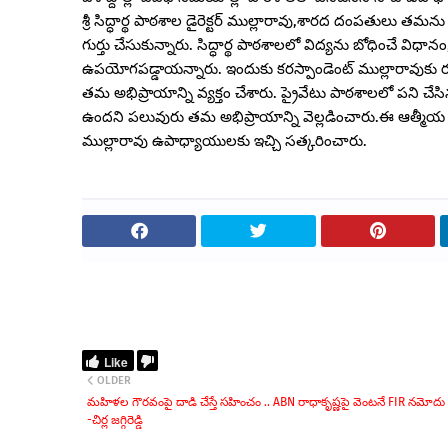
శ్రీ సిద్ధార్థ పాఠశాల డైరెక్టర్ ముల్లారావు,శారద దంపతులు 
గుర్తు చేసుకున్నారు. సిద్ధార్థ పాఠశాలలో విద్యను బోధించే వ
ఉపయోగపడ్డాయన్నారు. ఇందుకు కరస్పాండెంట్ ముల్లారావుకు ర
తమ అభిప్రాయాన్ని వ్యక్తం చేశారు. ప్రైవేటు పాఠశాలలో పని
ఉందని పలువురు తమ అభిప్రాయాన్ని వెల్లడించారు.ఈ ఆత్మీయ సమ
ముల్లారావు ఉపాధ్యాయులకు ఇచ్చి సత్కరించారు.
Like
OLDER
మహిళల గౌరవంపై దాడి చేస్తే సహించం .. ABN రాధాకృష్ణపై వెంటనే FIR నమోదు
-చిర్ల జగ్గిరెడ్డి