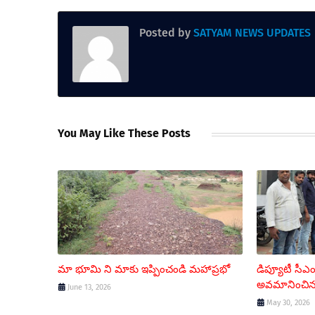
Posted by
SATYAM NEWS UPDATES
You May Like These Posts
మా భూమి ని మాకు ఇప్పించండి మహాప్రభో
డిప్యూటీ సీఎం
అవమానించిన వ
June 13, 2026
May 30, 2026