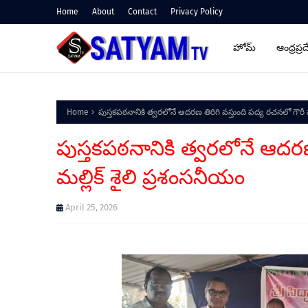
Home
About
Contact
Privacy Policy
హోమ్
ఆంధ్రప్రద
Home
పుస్తకపఠనానికి త్వరలోనే ఆదరణ తిరిగి వస్తుంది పద్య రచనలో గౌరీ మ
పుస్తకపఠనానికి త్వరలోనే ఆదరణ
మల్లిక్ శైలి ప్రశంసనీయం
April 25, 2026