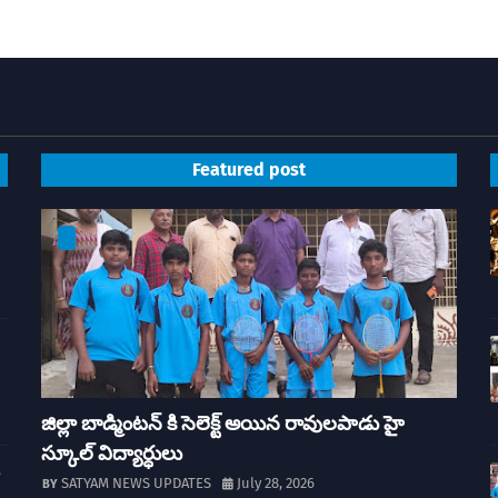
Featured post
జిల్లా బాడ్మింటన్ కి సెలెక్ట్ అయిన రావులపాడు హై
స్కూల్ విద్యార్ధులు
ై
SATYAM NEWS UPDATES
July 28, 2026