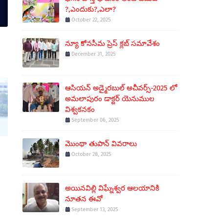
?,ఎందుకు?,ఎలా?
October 22, 2025
న్యూ కోనసీమ ప్రెస్ క్లబ్ సమావేశం
December 31, 2025
ఆసియన్ అడ్మైరబుల్ అచీవర్స్-2025 లో
అమలాపురం డాక్టర్ యెనుముల
విశ్వకనకం
September 06, 2025
మొంథా తుపాన్ వివరాలు
October 28, 2025
అయినవిల్లి విఘ్నేశ్వర ఆలయానికి
నూతన ఈవో
September 13, 2025