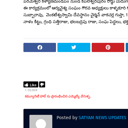
పరమేశ్వరి కళ్యాణమండపం నుండి కపిలేశ్వరపురం రోడ్డు మీదుగ
ఈ కార్యక్రమంలో ఆర్యవైశ్య సంఘం గౌరవ అధ్యక్షులు కాళ్ళకూరి గొ
సుబ్బారావు, వెంకటేశ్వస్వామి దేవస్ధానం చైర్మన్ వాకచర్ల గుప్తా, 1
నాళం కిట్టు, గ్రంధి సత్తిరాజు, భలబద్రపు రాజు, సంఘ పెద్దలు, భక
Like
OLDER
కమ్యూనిటీ హాల్ ను ప్రారంభించిన ఎమ్మెల్యే వేగుళ్ళ.
Posted by
SATYAM NEWS UPDATES