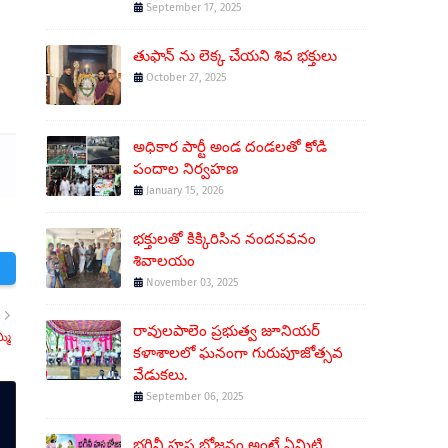
September 17, 2025
తుఫాన్ ను లెక్క చేయని శివ భక్తులు
October 27, 2025
అధికార పార్టీ అండ దండలతో కోడి
పందాల నిర్వహణ
January 15, 2026
భక్తులతో కిక్కిరిసిన నందనవనం
శివాలయం
November 03, 2025
R
రావులపాలెం ప్రభుత్వ జూనియర్
్మీ
కళాశాలలో ఘనంగా గురుపూజోత్సవ
వేడుకలు.
September 06, 2025
భగినీ హస్త భోజనం అంటే ఏమిటి