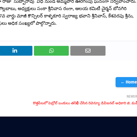
ా రాజు సుబ్బారావు వీధి నుండి అమ్మవారి ఊరేగింపు ఘనంగా నిర్వహించారు.
ల్లబాబు, అధ్యక్షులు సంకా శ్రీనివాస రంగా, ఆలయ కమిటీ చైర్మన్ బోనగిరి
7వ వార్డు మాజీ కౌన్సిలర్ కాళ్ళకూరి స్వరాజ్య భవాని శ్రీనివాస్, కేశవరపు శ్రీను,
్తులు అధిక సంఖ్యలో పాల్గొన్నారు.
← Home
NEWE
కొత్తపేటలో పెట్రోల్ బంకులు తనిఖీ చేసిన రెవెన్యూ డివిజనల్ అధికారి జి. మమ