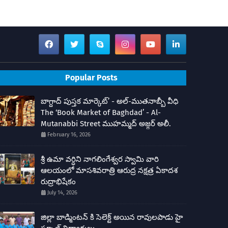
Popular Posts
బాగ్దాద్ పుస్తక మార్కెట్’ - అల్-ముతనాబ్బీ వీధి
The ‘Book Market of Baghdad’ - Al-
Mutanabbi Street ముహమ్మద్ అజ్గర్ అలీ.
February 16, 2026
శ్రీ ఉమా వర్ధిని నాగలింగేశ్వర స్వామి వారి
ఆలయంలో మాసశివరాత్రి ఆరుద్ర నక్షత్ర ఏకాదశ
రుద్రాభిషేకం
July 14, 2026
జిల్లా బాడ్మింటన్ కి సెలెక్ట్ అయిన రావులపాడు హై