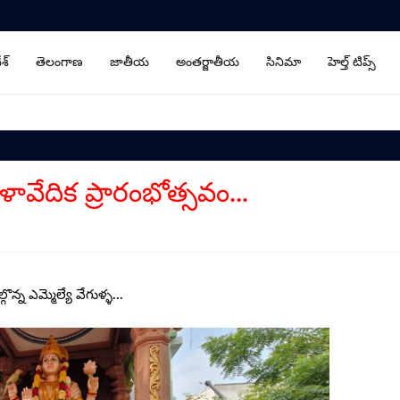
ేశ్
తెలంగాణ
జాతీయ
అంతర్జాతీయ
సినిమా
హెల్త్ టిప్స్
వేదిక ప్రారంభోత్సవం...
ొన్న ఎమ్మెల్యే వేగుళ్ళ...