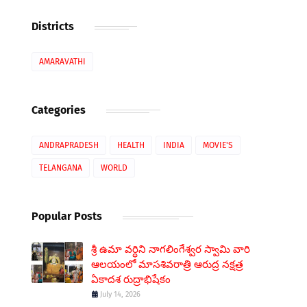
Districts
AMARAVATHI
Categories
ANDRAPRADESH
HEALTH
INDIA
MOVIE'S
TELANGANA
WORLD
Popular Posts
శ్రీ ఉమా వర్ధిని నాగలింగేశ్వర స్వామి వారి
ఆలయంలో మాసశివరాత్రి ఆరుద్ర నక్షత్ర
ఏకాదశ రుద్రాభిషేకం
July 14, 2026