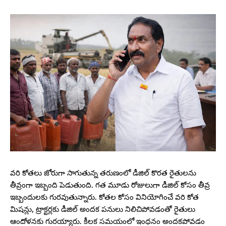
వరి కోతలు జోరుగా సాగుతున్న తరుణంలో డీజిల్ కొరత రైతులను
తీవ్రంగా ఇబ్బంది పెడుతుంది. గత మూడు రోజులుగా డీజిల్ కోసం తీవ్ర
ఇబ్బందులకు గురవుతున్నారు. కోతల కోసం వినియోగించే వరి కోత
మిషన్లు, ట్రాక్టర్లకు డీజిల్ అందక పనులు నిలిచిపోవడంతో రైతులు
ఆందోళనకు గురయ్యారు. కీలక సమయంలో ఇంధనం అందకపోవడం