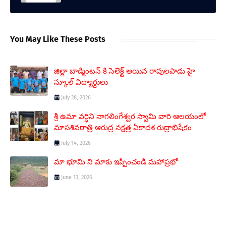
You May Like These Posts
జిల్లా బాడ్మింటన్ కి సెలెక్ట్ అయిన రావులపాడు హై
స్కూల్ విద్యార్ధులు
July 28, 2026
శ్రీ ఉమా వర్ధిని నాగలింగేశ్వర స్వామి వారి ఆలయంలో
మాసశివరాత్రి ఆరుద్ర నక్షత్ర ఏకాదశ రుద్రాభిషేకం
July 14, 2026
మా భూమి ని మాకు ఇప్పించండి మహాప్రభో
June 13, 2026