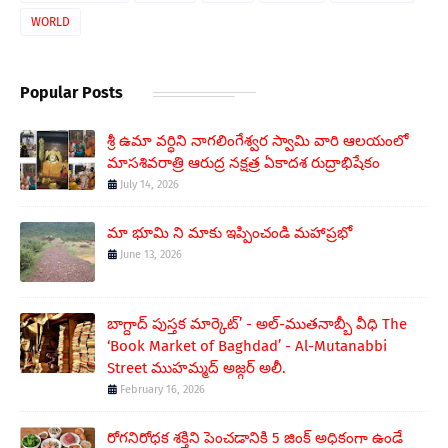
WORLD
Popular Posts
శ్రీ ఉమా వర్ధిని నాగలింగేశ్వర స్వామి వారి ఆలయంలో
మాసశివరాత్రి ఆరుద్ర నక్షత్ర ఏకాదశ రుద్రాభిషేకం
July 14, 2026
మా భూమి ని మాకు ఇప్పించండి మహాప్రభో
June 13, 2026
బాగ్దాద్ పుస్తక మార్కెట్’ - అల్-ముతనాబ్బీ వీధి The
‘Book Market of Baghdad’ - Al-Mutanabbi
Street ముహమ్మద్ అజ్గర్ అలీ.
February 16, 2026
రోగనిరోధక శక్తిని పెంచడానికి 5 జింక్ అధికంగా ఉండే