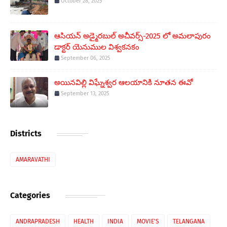
October 28, 2025
ఆసియన్ అడ్మైరబుల్ అచీవర్స్-2025 లో అమలాపురం
డాక్టర్ యెనుముల విశ్వకనకం
September 06, 2025
అయినవిల్లి విఘ్నేశ్వర ఆలయానికి నూతన ఈవో
September 13, 2025
Districts
AMARAVATHI
Categories
ANDRAPRADESH
HEALTH
INDIA
MOVIE'S
TELANGANA