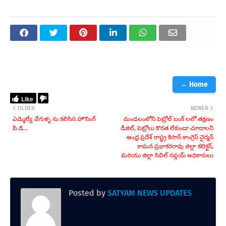
← Home
Like
OLDER
NEWER
ఎమ్మెల్యే వేగుళ్ళ ను కలిసిన హౌసింగ్
మండలంలోని పెట్రోల్ బంక్ లలో తక్షణం
పి.డి...
డీజిల్, పెట్రోలు కొరత లేకుండా చూడాలని
ఆంధ్ర ప్రదేశ్ రాష్ట్ర కిసాన్ కాంగ్రెస్ చైర్మన్
కామన ప్రభాకరరావు జిల్లా కలెక్టర్,
మరియు జిల్లా సివిల్ సప్లయ్ అధికారులు
Posted by
SATYAM NEWS UPDATES