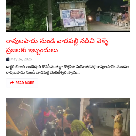
రావులపాడు నుండి వాడపల్లి నడిచి వెళ్ళే
ప్రజలకు ఇబ్బందులు
May 24, 2026
డాక్టర్ బి ఆర్ అంబేద్కర్ కోనసీమ జిల్లా కొత్తపేట నియోజికవర్గ రావులపాలెం మండల
రావులపాడు నుండి వాడపల్లి వెంకటేశ్వర స్వామ…
READ MORE