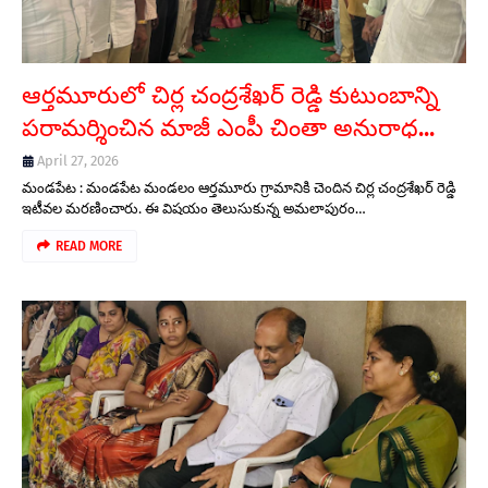
ఆర్తమూరులో చిర్ల చంద్రశేఖర్ రెడ్డి కుటుంబాన్ని
పరామర్శించిన మాజీ ఎంపీ చింతా అనురాధ...
April 27, 2026
మండపేట : మండపేట మండలం ఆర్తమూరు గ్రామానికి చెందిన చిర్ల చంద్రశేఖర్ రెడ్డి
ఇటీవల మరణించారు. ఈ విషయం తెలుసుకున్న అమలాపురం…
READ MORE