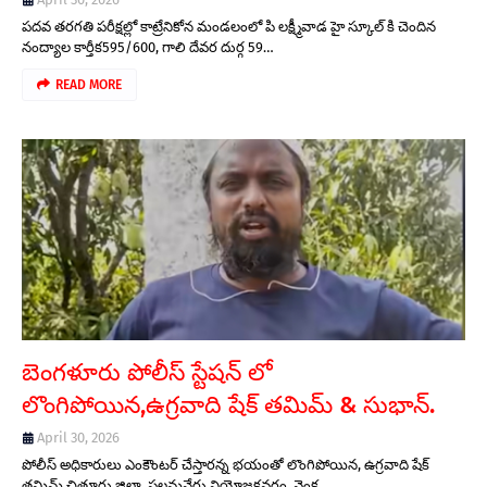
పదవ తరగతి పరీక్షల్లో కాట్రేనికోన మండలంలో పి లక్ష్మీవాడ హై స్కూల్ కి చెందిన
నంద్యాల కార్తీక595/600, గాలి దేవర దుర్గ 59…
READ MORE
బెంగళూరు పోలీస్ స్టేషన్ లో
లొంగిపోయిన,ఉగ్రవాది షేక్ తమిమ్ & సుభాన్.
April 30, 2026
పోలీస్ అధికారులు ఎంకౌంటర్ చేస్తారన్న భయంతో లొంగిపోయిన, ఉగ్రవాది షేక్
తమిమ్.చిత్తూరు జిల్లా, పలమనేరు నియోజకవర్గం, వెంక…