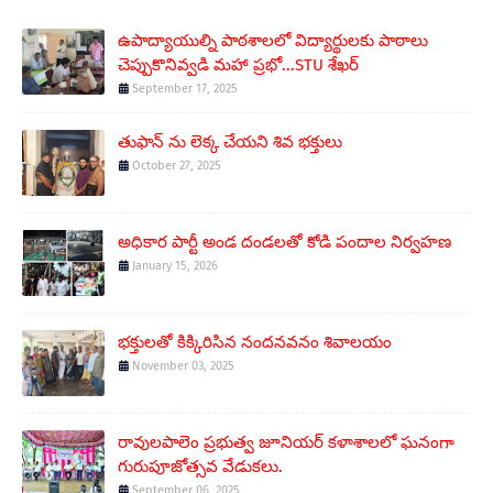
ఉపాద్యాయుల్ని పాఠశాలలో విద్యార్థులకు పాఠాలు
చెప్పుకొనివ్వడి మహా ప్రభో...STU శేఖర్
September 17, 2025
తుఫాన్ ను లెక్క చేయని శివ భక్తులు
October 27, 2025
అధికార పార్టీ అండ దండలతో కోడి పందాల నిర్వహణ
January 15, 2026
భక్తులతో కిక్కిరిసిన నందనవనం శివాలయం
November 03, 2025
రావులపాలెం ప్రభుత్వ జూనియర్ కళాశాలలో ఘనంగా
గురుపూజోత్సవ వేడుకలు.
September 06, 2025