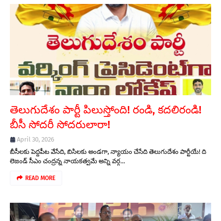
తెలుగుదేశం పార్టీ పిలుస్తోంది! రండి, కదలిరండి!
బీసీ సోదరీ సోదరులారా!
April 30, 2026
బీసీలకు పెద్దపీట వేసేది, బిసిలకు అండగా, న్యాయం చేసేది తెలుగుదేశం పార్టీయే! ది
లెజండ్ సీఎం చంద్రన్న నాయకత్వమే అన్ని వర్గ…
READ MORE