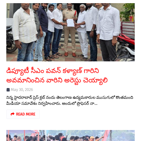
డిప్యూటీ సీఎం పవన్ కళ్యాణ్ గారిని
అవమానించిన వారిని అరెస్టు చెయ్యాలి
May 30, 2026
నిన్న హైదరాబాద్ ప్రెస్ క్లబ్ నందు తెలంగాణ ఉద్యమకారుల ముసుగులో కొంతమంది
మీడియా సమావేశం నిర్వహించారు. అందులో ప్రొఫెసర్ నా…
READ MORE