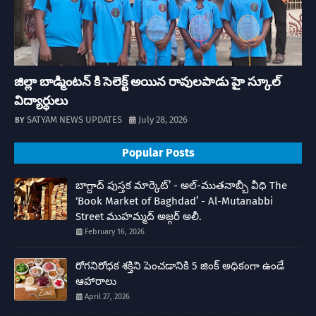
జిల్లా బాడ్మింటన్ కి సెలెక్ట్ అయిన రావులపాడు హై స్కూల్
విద్యార్ధులు
SATYAM NEWS UPDATES
July 28, 2026
Popular Posts
బాగ్దాద్ పుస్తక మార్కెట్’ - అల్-ముతనాబ్బీ వీధి The
‘Book Market of Baghdad’ - Al-Mutanabbi
Street ముహమ్మద్ అజ్గర్ అలీ.
February 16, 2026
రోగనిరోధక శక్తిని పెంచడానికి 5 జింక్ అధికంగా ఉండే
ఆహారాలు
April 27, 2026