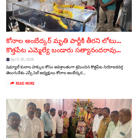
కోనాల అంబేద్కర్ మృతి పార్టీకి తీరని లోటు...
కొత్తపేట ఎమ్మెల్యే బండారు సత్యానందరావు...
April 30, 2026
షెడ్యూల్ కులాల హక్కుల కోసం అవిశ్రాంతంగా శ్రమించిన కొత్తపేట నియోజకవర్గ
తెలుగుదేశం ఎస్సీ సెల్ అధ్యక్షులు కోనాల అంబేద్కర…
READ MORE