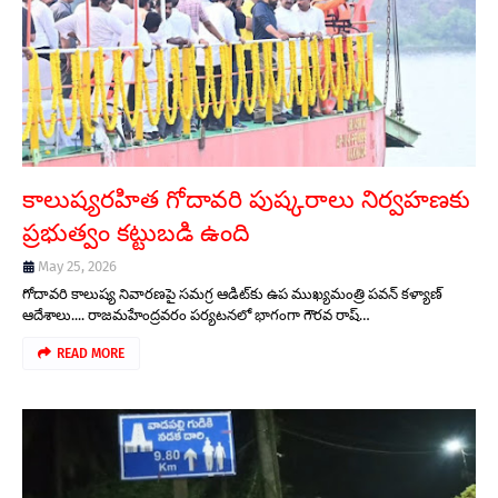
కాలుష్యరహిత గోదావరి పుష్కరాలు నిర్వహణకు
ప్రభుత్వం కట్టుబడి ఉంది
May 25, 2026
గోదావరి కాలుష్య నివారణపై సమగ్ర ఆడిట్‌కు ఉప ముఖ్యమంత్రి పవన్ కళ్యాణ్
ఆదేశాలు.... రాజమహేంద్రవరం పర్యటనలో భాగంగా గౌరవ రాష్…
READ MORE