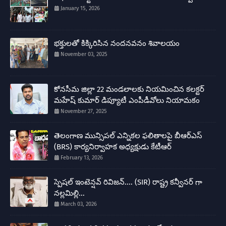
January 15, 2026
భక్తులతో కిక్కిరిసిన నందనవనం శివాలయం
November 03, 2025
కోనసీమ జిల్లా 22 మండలాలకు నియమించిన కలక్టర్
మహేష్ కుమార్ డిప్యూటీ ఎంపీడీవోలు నియామకం
November 27, 2025
తెలంగాణ మున్సిపల్ ఎన్నికల ఫలితాలపై బీఆర్ఎస్
(BRS) కార్యనిర్వాహక అధ్యక్షుడు కేటీఆర్
February 13, 2026
స్పెషల్ ఇంటెన్షవ్ రివిజన్.... (SIR) రాష్ట్ర కన్వీనర్ గా
నల్లమిల్లి...
March 03, 2026