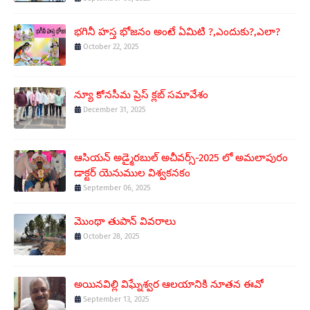
భగినీ హస్త భోజనం అంటే ఏమిటి ?,ఎందుకు?,ఎలా?
October 22, 2025
న్యూ కోనసీమ ప్రెస్ క్లబ్ సమావేశం
December 31, 2025
ఆసియన్ అడ్మైరబుల్ అచీవర్స్-2025 లో అమలాపురం
డాక్టర్ యెనుముల విశ్వకనకం
September 06, 2025
మొంథా తుపాన్ వివరాలు
October 28, 2025
అయినవిల్లి విఘ్నేశ్వర ఆలయానికి నూతన ఈవో
September 13, 2025