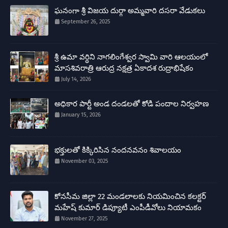
ఘనంగా శ్రీ విజయ దుర్గా అమ్మవారి దసరా వేడుకలు
September 26, 2025
శ్రీ ఉమా వర్ధిని నాగలింగేశ్వర స్వామి వారి ఆలయంలో
మాసశివరాత్రి ఆరుద్ర నక్షత్ర ఏకాదశ రుద్రాభిషేకం
July 14, 2026
అధికార పార్టీ అండ దండలతో కోడి పందాల నిర్వహణ
January 15, 2026
భక్తులతో కిక్కిరిసిన నందనవనం శివాలయం
November 03, 2025
కోనసీమ జిల్లా 22 మండలాలకు నియమించిన కలక్టర్
మహేష్ కుమార్ డిప్యూటీ ఎంపీడీవోలు నియామకం
November 27, 2025