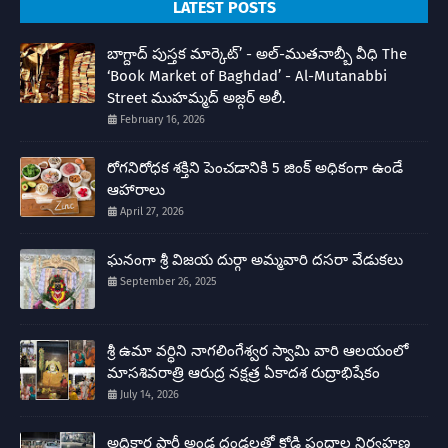
LATEST POSTS
బాగ్దాద్ పుస్తక మార్కెట్’ - అల్-ముతనాబ్బీ వీధి The
‘Book Market of Baghdad’ - Al-Mutanabbi
Street ముహమ్మద్ అజ్గర్ అలీ.
February 16, 2026
రోగనిరోధక శక్తిని పెంచడానికి 5 జింక్ అధికంగా ఉండే
ఆహారాలు
April 27, 2026
ఘనంగా శ్రీ విజయ దుర్గా అమ్మవారి దసరా వేడుకలు
September 26, 2025
శ్రీ ఉమా వర్ధిని నాగలింగేశ్వర స్వామి వారి ఆలయంలో
మాసశివరాత్రి ఆరుద్ర నక్షత్ర ఏకాదశ రుద్రాభిషేకం
July 14, 2026
అధికార పార్టీ అండ దండలతో కోడి పందాల నిర్వహణ