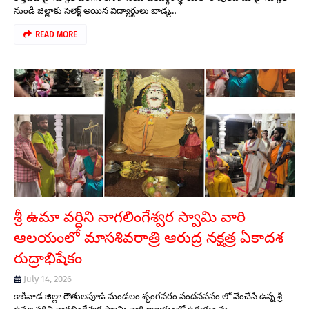
నుండి జిల్లాకు సెలెక్ట్ అయిన విద్యార్థులు బాడ్మ…
READ MORE
శ్రీ ఉమా వర్ధిని నాగలింగేశ్వర స్వామి వారి
ఆలయంలో మాసశివరాత్రి ఆరుద్ర నక్షత్ర ఏకాదశ
రుద్రాభిషేకం
July 14, 2026
కాకినాడ జిల్లా రౌతులపూడి మండలం శృంగవరం నందనవనం లో వేంచేసి ఉన్న శ్రీ