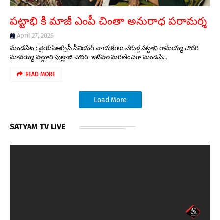
పట్టాభి కి మాజీ ఎంపీ చింతా అనురాధ పరామర్శ
April 27, 2026
మండపేట : వైయస్ఆర్సీపీ సీనియర్ నాయకులు వేగుళ్ల పట్టాభి రామయ్య చౌదరి
మావయ్య వల్లూరి పుల్లాజి చౌదరి ఇటీవల మరణించగా మండపే…
READ MORE
Load More
SATYAM TV LIVE