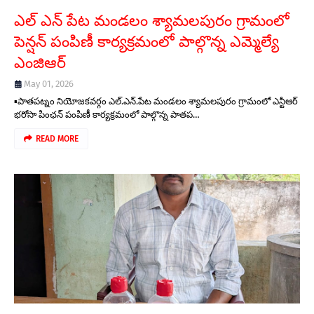
ఎల్ ఎన్ పేట మండలం శ్యామలపురం గ్రామంలో
పెన్షన్ పంపిణీ కార్యక్రమంలో పాల్గొన్న ఎమ్మెల్యే
ఎంజిఆర్
May 01, 2026
▪️పాతపట్నం నియోజకవర్గం ఎల్.ఎన్.పేట మండలం శ్యామలపురం గ్రామంలో ఎన్టీఆర్
భరోసా పింఛన్ పంపిణీ కార్యక్రమంలో పాల్గొన్న పాతప…
READ MORE