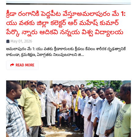
క్రీడా రంగానికి పెద్దపీట వేస్తూఅమలాపురం మే 1:
యు వతకు జిల్లా కలెక్టర్ ఆర్ మహేష్ కుమార్
పేర్కొ న్నారు ఆదికవి నన్నయ విశ్వ విద్యాలయ
May 01, 2026
అమలాపురం మే 1: యు వతకు క్రీడాకారులకు ​క్రీడలు కేవలం శారీరక దృఢత్వానికే
కాకుండా, క్రమశిక్షణ, ఏకాగ్రతకు నిలువుటదాలని జి…
READ MORE