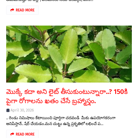
READ MORE
మొక్కే కదా అని లైట్‌ తీసుకుంటున్నారా..? 150కి
పైగా రోగాలను ఖతం చేసే బ్రహ్మాస్త్రం.
April 30, 2026
.. రెండు నిమిషాలు కేటాయించి పూర్తిగా చదవండి మీకు ఉపయోగకరంగా
అనిపిస్తానే.. షేర్ చేయడం.మన చుట్టు ఉన్న ప్రకృతిలో లభించే ప…
READ MORE