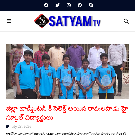
జిల్లా బాడ్మింటన్ కి సెలెక్ట్ అయిన రావులపాడు హై
స్కూల్ విద్యార్ధులు
July 28, 2026
కొత్తపేట హై స్కూల్ జరిగిన SAAP నియోజకవర్గం స్థాయిలో రావులపాడు హై స్కూల్