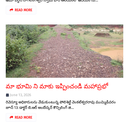
ఉమా వర్ధిని నాగలింగేశ్వర స్వామి వారి ఆలయంలో ఉదయం ను…
READ MORE
మా భూమి ని మాకు ఇప్పించండి మహాప్రభో
June 13, 2026
రెవెన్యూ అధికారులను వేడుకుంటున్న పోలిశెట్టి వెంకటేశ్వరరావు ముమ్మిడివరం
జూన్ 13: డాక్టర్ బి.ఆర్ అంబేద్కర్ కౌన్సిలింగ్ జి…
READ MORE