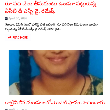
రూ పది వేలు తీసుకుంటు ఉండగా పట్టుకున్న
ఏసీబీ డి ఎస్పీ వై. రమేష్.
April 30, 2026
గుండాల ఏసీబీ వలలో ఫారెస్ట్ బీట్ అధికారి రూ పది వేలు తీసుకుంటు ఉండగా
పట్టుకున్న ఏసీబీ డి ఎస్పీ వై. రమేష్. పోడు రైతు …
READ MORE
కాట్రేనికోన మండలంలోమొదటి స్థానం సాధించారు
April 30, 2026