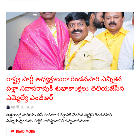
రాష్ట్ర పార్టీ అధ్యక్షులుగా రెండవసారి ఎన్నికైన
పళ్లా నివాసరావుకి శుభాకాంక్షలు తెలియజేసిన
ఎమ్మెల్యే ఎంజీఆర్
April 30, 2026
ఉత్తరాంధ్ర మరియు బీసీ సామాజిక వర్గానికి చెందిన వ్యక్తిని రెండవసారి
ఎన్నుకున్నందుకు పార్టీకి అధిష్టానానికి ధన్యవాదములు …
READ MORE