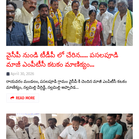
వైసీపీ నుండి టీడీపీ లో చేరిన..... పసలపూడి
మాజీ ఎంపీటీసీ కటకం మాణిక్యం...
April 30, 2026
రాయవరం మండలం, పసలపూడి గ్రామం వైసీపీ కి చెందిన మాజీ ఎంపిటీసీ కటకం
మాణిక్యం, నల్లమిల్లి వీర్రెడ్డి, నల్లమిల్లి అప్పారెడ…
READ MORE