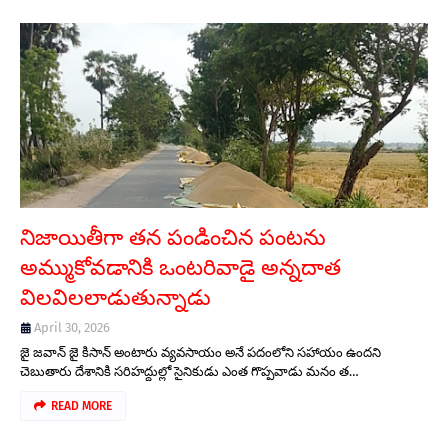
నిజాయితీగా తన పండించిన పంటను
అమ్ముకోవడానికి ఒంటరివాడై అన్నదాత
విలవిలలాడుతున్నాడు
April 30, 2026
జై జవాన్ జై కిసాన్ అంటారు వ్యవసాయం అనే పదంలోని సహాయం ఉందని
చెబుతారు దేశానికి సరిహద్దుల్లో సైనికుడు ఎంత గొప్పవాడు మనం త…
READ MORE