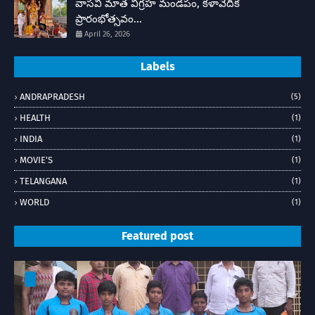
వాసవి మాత విగ్రహ మండపం, కళావేదిక
ప్రారంభోత్సవం...
April 26, 2026
Labels
ANDRAPRADESH
(5)
HEALTH
(1)
INDIA
(1)
MOVIE'S
(1)
TELANGANA
(1)
WORLD
(1)
Featured post