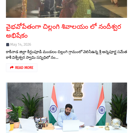
వైభవోపేతంగా చిల్లంగి శివాలయం లో నందీశ్వర
అభిషేకం
May 14, 2026
కాకినాడ జిల్లా కిర్లంపూడి మండలం చిల్లంగి గ్రామంలో వెలిసిఉన్న శ్రీ అన్నపూర్ణ సమేత
కాశీ విశ్వేశ్వర స్వామి సన్నిధిలో నం…
READ MORE